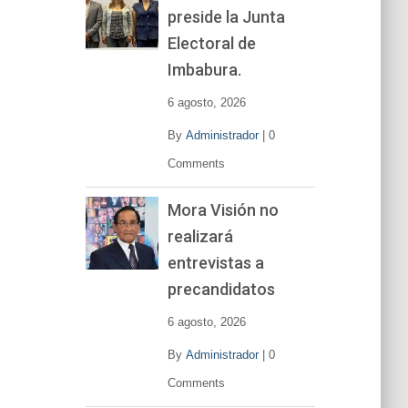
preside la Junta
e
v
Electoral de
í
Imbabura.
d
e
6 agosto, 2026
o
By
Administrador
|
0
Comments
Mora Visión no
realizará
entrevistas a
precandidatos
6 agosto, 2026
By
Administrador
|
0
Comments