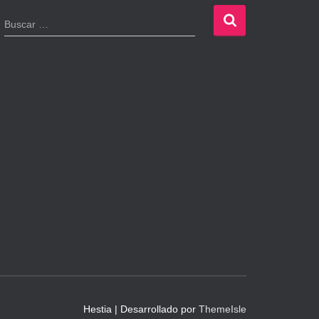
B
Buscar …
u
s
c
a
r
:
Hestia | Desarrollado por
ThemeIsle