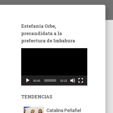
Estefanía Orbe,
precandidata a la
prefectura de Imbabura
R
e
p
r
o
d
00:00
02:22
u
c
t
TENDENCIAS
o
r
Catalina Peñafiel
d