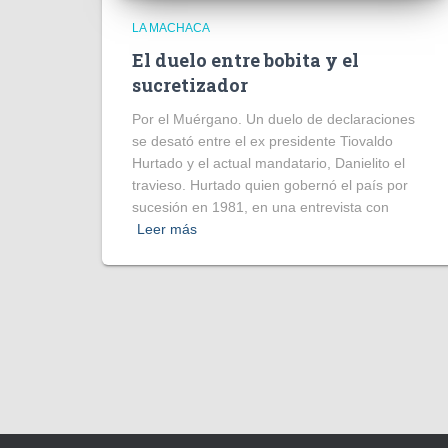
LA MACHACA
El duelo entre bobita y el
sucretizador
Por el Muérgano. Un duelo de declaraciones
se desató entre el ex presidente Tiovaldo
Hurtado y el actual mandatario, Danielito el
travieso. Hurtado quien gobernó el país por
sucesión en 1981, en una entrevista con
Leer más