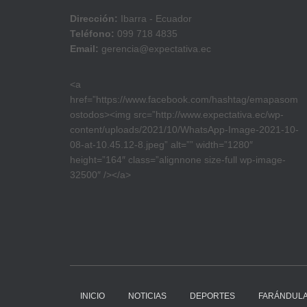
Dirección:
Ibarra - Ecuador
Teléfono:
099 718 4835
Email:
gerencia@expectativa.ec
<a
href=”https://www.facebook.com/hashtag/emapasom
ostodos><img src=”http://www.expectativa.ec/wp-
content/uploads/2021/10/WhatsApp-Image-2021-10-
08-at-10.45.12-8.jpeg” alt=”” width=”1280″
height=”164″ class=”alignnone size-full wp-image-
32500″ /></a>
INICIO
NOTICIAS
DEPORTES
FARÁNDUL