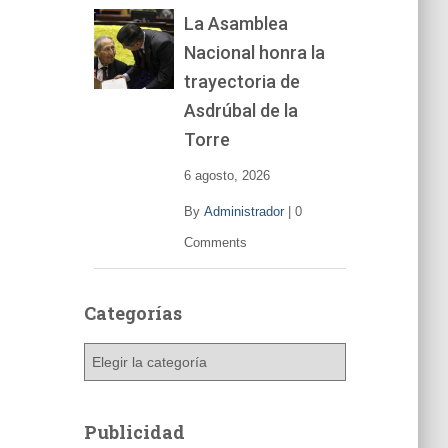
La Asamblea
Nacional honra la
trayectoria de
Asdrúbal de la
Torre
6 agosto, 2026
By
Administrador
|
0
Comments
Categorías
C
a
t
e
Publicidad
g