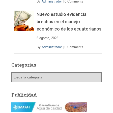
By
Administrador
|
0 Comments
Nuevo estudio evidencia
brechas en el manejo
económico de los ecuatorianos
5 agosto, 2026
By
Administrador
|
0 Comments
Categorías
C
a
t
e
Publicidad
g
o
r