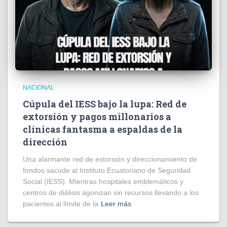
NACIONAL
Cúpula del IESS bajo la lupa: Red de
extorsión y pagos millonarios a
clínicas fantasma a espaldas de la
dirección
​Una alarmante red de extorsión y direccionamiento de
fondos sacude al Instituto Ecuatoriano de Seguridad
Social (IESS). Mientras hospitales emblemáticos y
centros de diálisis agonizan sin recursos llevando a los
pacientes al límite de la
Leer más