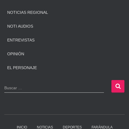
NOTICIAS REGIONAL
NOTI AUDIOS
ENTREVISTAS
OPINIÓN
EL PERSONAJE
B
Buscar …
u
s
c
a
r
:
INICIO
NOTICIAS
DEPORTES
FARÁNDULA