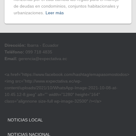
de deudas en condominios, conjuntos habitacionales y
urbanizaciones.
Leer más
Dirección:
Ibarra - Ecuador
Teléfono:
099 718 4835
Email:
gerencia@expectativa.ec
<a href=”https://www.facebook.com/hashtag/emapasomostodos>
<img src=”http://www.expectativa.ec/wp-
content/uploads/2021/10/WhatsApp-Image-2021-10-08-at-
10.45.12-8.jpeg” alt=”” width=”1280″ height=”164″
class=”alignnone size-full wp-image-32500″ /></a>
NOTICIAS LOCAL
NOTICIAS NACIONAL