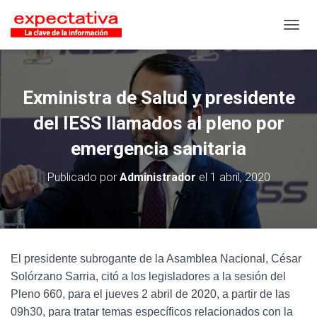
CAMB
Exministra de Salud y presidente
del IESS llamados al pleno por
emergencia sanitaria
Publicado por
Administrador
el
1 abril, 2020
El presidente subrogante de la Asamblea Nacional, César
Solórzano Sarria, citó a los legisladores a la sesión del
Pleno 660, para el jueves 2 abril de 2020, a partir de las
09h30, para tratar temas específicos relacionados con la