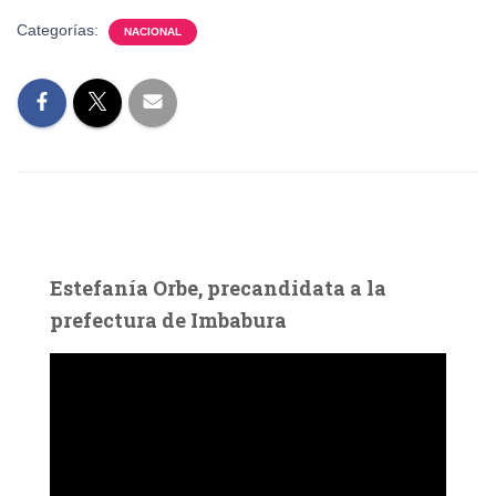
Categorías:
NACIONAL
Estefanía Orbe, precandidata a la
prefectura de Imbabura
R
e
p
r
o
d