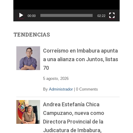
u
c
00:00
02:22
t
o
r
TENDENCIAS
d
e
v
Correísmo en Imbabura apunta
í
a una alianza con Juntos, listas
d
70
e
o
5 agosto, 2026
By
Administrador
|
0 Comments
Andrea Estefanía Chica
Campuzano, nueva como
Directora Provincial de la
Judicatura de Imbabura,