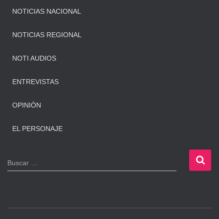
NOTICIAS NACIONAL
NOTICIAS REGIONAL
NOTI AUDIOS
ENTREVISTAS
OPINIÓN
EL PERSONAJE
B
Buscar …
u
s
c
a
r