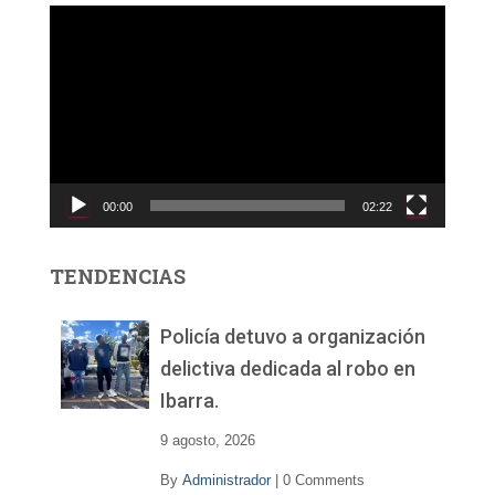
R
e
p
r
o
d
u
c
00:00
02:22
t
o
r
TENDENCIAS
d
e
v
Policía detuvo a organización
í
delictiva dedicada al robo en
d
Ibarra.
e
o
9 agosto, 2026
By
Administrador
|
0 Comments