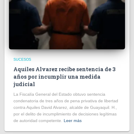
SUCESOS
Aquiles Alvarez recibe sentencia de 3
años por incumplir una medida
judicial
La Fiscalía General del Estado obtuvo sentencia
condenatoria de tres años de pena privativa de libertad
contra Aquiles David Alvarez, alcalde de Guayaquil. H.,
por el delito de incumplimiento de decisiones legítimas
de autoridad competente.
Leer más