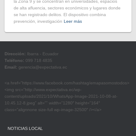
la Zona 9 y se concentran en universidades, espacios
de alta afluencia, sectores económicos y lugares donde
se han registrado delitos. El dispositivo combina
prevención, investigación
Leer más
Dirección:
Ibarra - Ecuador
Teléfono:
099 718 4835
Email:
gerencia@expectativa.ec
<a href=”https://www.facebook.com/hashtag/emapasomostodos>
<img src=”http://www.expectativa.ec/wp-
content/uploads/2021/10/WhatsApp-Image-2021-10-08-at-
10.45.12-8.jpeg” alt=”” width=”1280″ height=”164″
class=”alignnone size-full wp-image-32500″ /></a>
NOTICIAS LOCAL