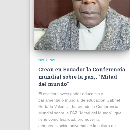
NACIONAL
Crean en Ecuador la Conferencia
mundial sobre la paz, : “Mitad
del mundo”
El escritor, investigador educativo y
parlamentario mundial de educación Gabriel
Hurtado Valencia, ha creado la Conferencia
Mundial sobre la PAZ “Mitad del Mundo”, que
tiene como finalidad: promover la
democratización universal de la cultura de