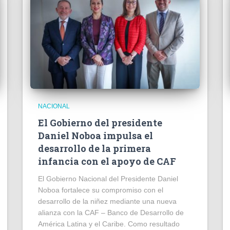
NACIONAL
El Gobierno del presidente
Daniel Noboa impulsa el
desarrollo de la primera
infancia con el apoyo de CAF
El Gobierno Nacional del Presidente Daniel
Noboa fortalece su compromiso con el
desarrollo de la niñez mediante una nueva
alianza con la CAF – Banco de Desarrollo de
América Latina y el Caribe. Como resultado