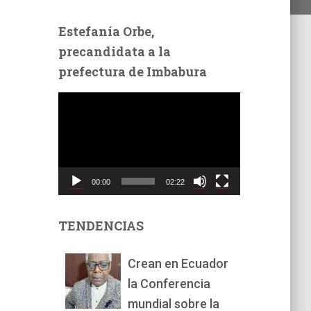
Estefanía Orbe,
precandidata a la
prefectura de Imbabura
R
e
p
r
o
d
00:00
02:22
u
c
t
TENDENCIAS
o
r
Crean en Ecuador
d
la Conferencia
e
v
mundial sobre la