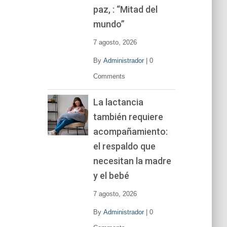
í
paz, : “Mitad del
d
mundo”
e
o
7 agosto, 2026
By
Administrador
|
0
Comments
La lactancia
también requiere
acompañamiento:
el respaldo que
necesitan la madre
y el bebé
7 agosto, 2026
By
Administrador
|
0