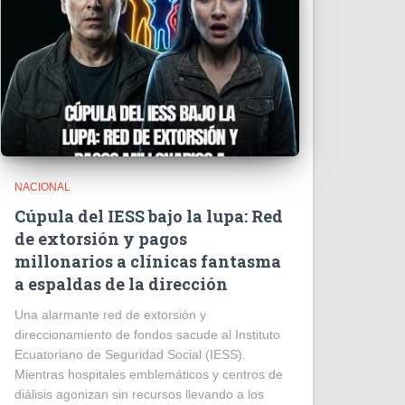
NACIONAL
Cúpula del IESS bajo la lupa: Red
de extorsión y pagos
millonarios a clínicas fantasma
a espaldas de la dirección
​Una alarmante red de extorsión y
direccionamiento de fondos sacude al Instituto
Ecuatoriano de Seguridad Social (IESS).
Mientras hospitales emblemáticos y centros de
diálisis agonizan sin recursos llevando a los