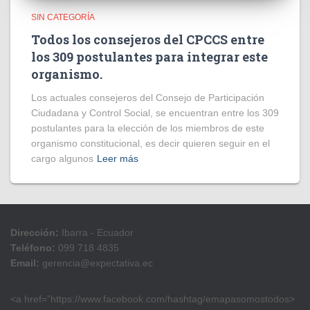
SIN CATEGORÍA
Todos los consejeros del CPCCS entre
los 309 postulantes para integrar este
organismo.
Los actuales consejeros del Consejo de Participación
Ciudadana y Control Social, se encuentran entre los 309
postulantes para la elección de los miembros de este
organismo constitucional, es decir quieren seguir en el
cargo algunos
Leer más
Dirección:
Ibarra - Ecuador
Teléfono:
099 718 4835
Email:
gerencia@expectativa.ec
<a href=”https://www.facebook.com/hashtag/emapasomostodos>