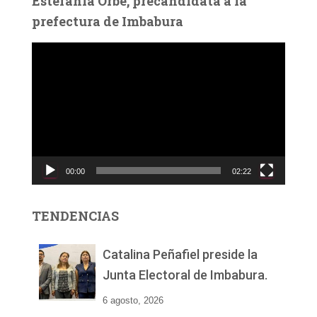
Estefanía Orbe, precandidata a la
prefectura de Imbabura
R
e
p
r
o
d
u
c
00:00
02:22
t
o
r
TENDENCIAS
d
e
v
Catalina Peñafiel preside la
í
Junta Electoral de Imbabura.
d
e
6 agosto, 2026
o