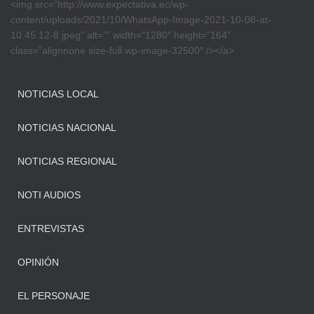
<img src=”http://www.expectativa.ec/wp-
content/uploads/2021/10/WhatsApp-Image-2021-10-08-at-
10.45.12-8.jpeg” alt=”” width=”1280″ height=”164″
class=”alignnone size-full wp-image-32500″ /></a>
NOTICIAS LOCAL
NOTICIAS NACIONAL
NOTICIAS REGIONAL
NOTI AUDIOS
ENTREVISTAS
OPINIÓN
EL PERSONAJE