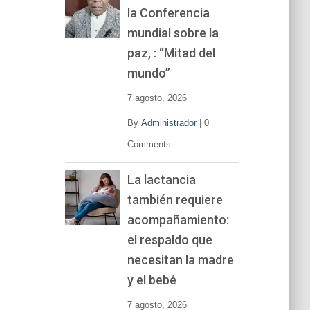
la Conferencia
e
v
mundial sobre la
í
paz, : “Mitad del
d
mundo”
e
o
7 agosto, 2026
By
Administrador
|
0
Comments
La lactancia
también requiere
acompañamiento:
el respaldo que
necesitan la madre
y el bebé
7 agosto, 2026