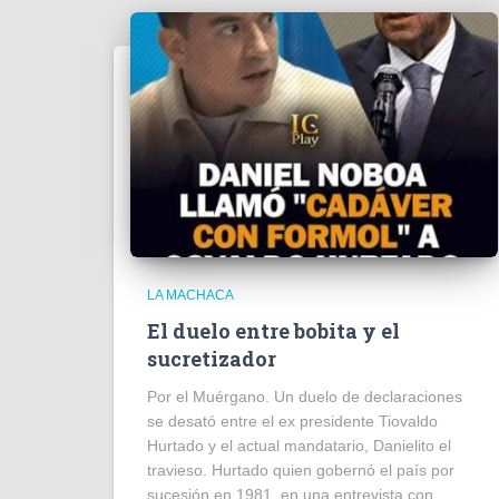
LA MACHACA
El duelo entre bobita y el
sucretizador
Por el Muérgano. Un duelo de declaraciones
se desató entre el ex presidente Tiovaldo
Hurtado y el actual mandatario, Danielito el
travieso. Hurtado quien gobernó el país por
sucesión en 1981, en una entrevista con