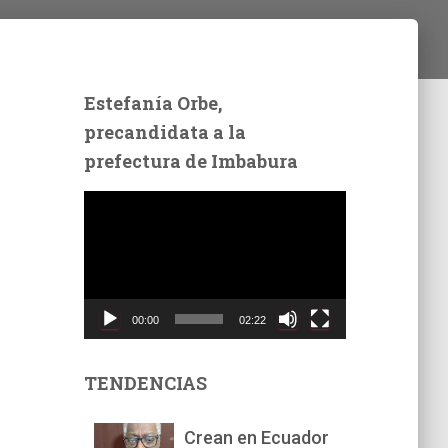
Estefanía Orbe,
precandidata a la
prefectura de Imbabura
R
e
p
r
o
d
00:00
02:22
u
c
t
TENDENCIAS
o
r
Crean en Ecuador
d