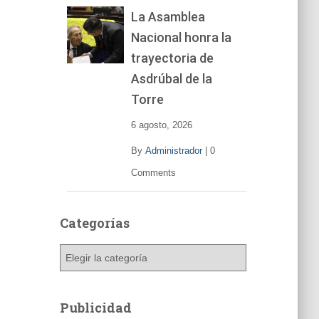
La Asamblea
Nacional honra la
trayectoria de
Asdrúbal de la
Torre
6 agosto, 2026
By
Administrador
|
0
Comments
Categorías
C
a
t
e
Publicidad
g