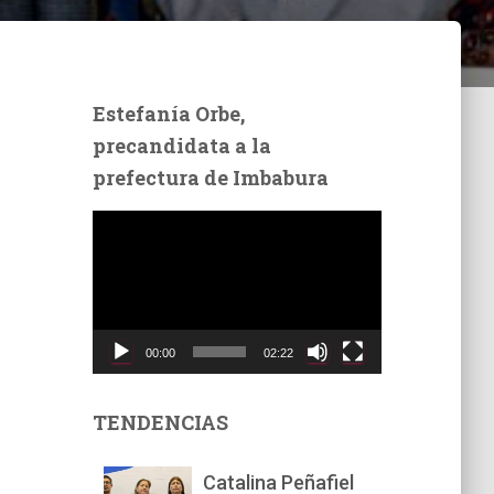
Estefanía Orbe,
precandidata a la
prefectura de Imbabura
R
e
p
r
o
d
00:00
02:22
u
c
t
TENDENCIAS
o
r
Catalina Peñafiel
d