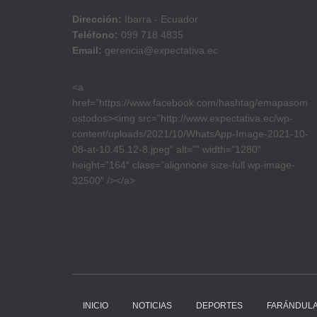
Dirección:
Ibarra - Ecuador
Teléfono:
099 718 4835
Email:
gerencia@expectativa.ec
<a
href=”https://www.facebook.com/hashtag/emapasom
ostodos><img src=”http://www.expectativa.ec/wp-
content/uploads/2021/10/WhatsApp-Image-2021-10-
08-at-10.45.12-8.jpeg” alt=”” width=”1280″
height=”164″ class=”alignnone size-full wp-image-
32500″ /></a>
INICIO
NOTICIAS
DEPORTES
FARÁNDUL