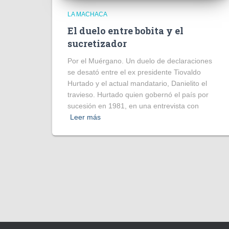
LA MACHACA
El duelo entre bobita y el
sucretizador
Por el Muérgano. Un duelo de declaraciones
se desató entre el ex presidente Tiovaldo
Hurtado y el actual mandatario, Danielito el
travieso. Hurtado quien gobernó el país por
sucesión en 1981, en una entrevista con
Leer más