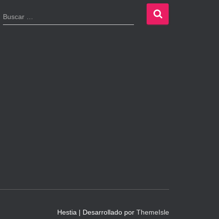
B
Buscar …
u
s
c
a
r
:
Hestia | Desarrollado por
ThemeIsle