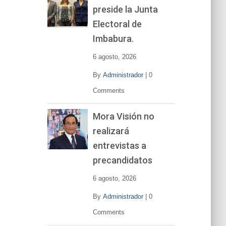
preside la Junta
e
v
Electoral de
í
Imbabura.
d
e
6 agosto, 2026
o
By
Administrador
|
0
Comments
Mora Visión no
realizará
entrevistas a
precandidatos
6 agosto, 2026
By
Administrador
|
0
Comments