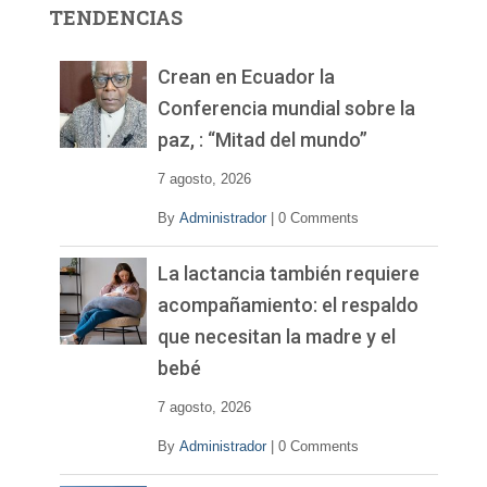
r
TENDENCIAS
d
e
v
Crean en Ecuador la
í
Conferencia mundial sobre la
d
paz, : “Mitad del mundo”
e
o
7 agosto, 2026
By
Administrador
|
0 Comments
La lactancia también requiere
acompañamiento: el respaldo
que necesitan la madre y el
bebé
7 agosto, 2026
By
Administrador
|
0 Comments