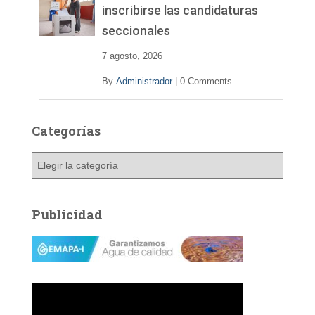
inscribirse las candidaturas
seccionales
7 agosto, 2026
By
Administrador
|
0 Comments
Categorías
C
a
t
e
Publicidad
g
o
r
í
a
s