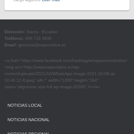
Dirección:
Ibarra - Ecuador
Teléfono:
099 718 4835
Email:
gerencia@expectativa.ec
<a href=”https://www.facebook.com/hashtag/emapasomostodos>
<img src=”http://www.expectativa.ec/wp-
content/uploads/2021/10/WhatsApp-Image-2021-10-08-at-
10.45.12-8.jpeg” alt=”” width=”1280″ height=”164″
class=”alignnone size-full wp-image-32500″ /></a>
NOTICIAS LOCAL
NOTICIAS NACIONAL