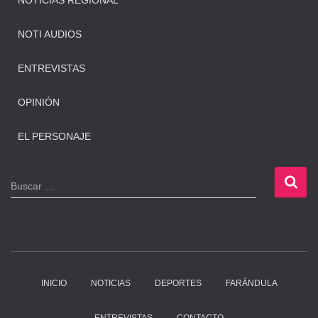
NOTICIAS REGIONAL
NOTI AUDIOS
ENTREVISTAS
OPINIÓN
EL PERSONAJE
B
Buscar …
u
s
c
a
r
:
INICIO
NOTICIAS
DEPORTES
FARÁNDULA