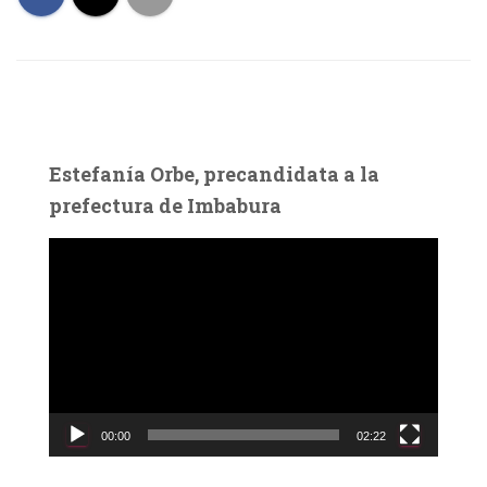
Estefanía Orbe, precandidata a la
prefectura de Imbabura
R
e
p
r
o
d
u
c
00:00
02:22
t
o