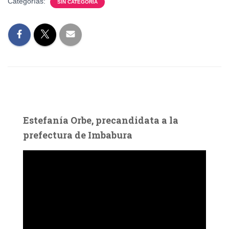
Categorías:
SIN CATEGORÍA
Estefanía Orbe, precandidata a la
prefectura de Imbabura
R
e
p
r
o
d
u