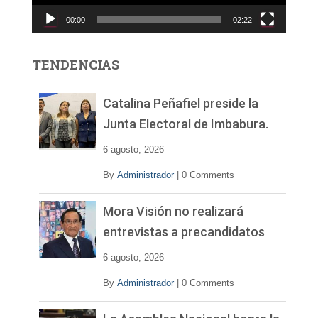
c
00:00
02:22
t
o
r
TENDENCIAS
d
e
v
Catalina Peñafiel preside la
í
Junta Electoral de Imbabura.
d
e
6 agosto, 2026
o
By
Administrador
|
0 Comments
Mora Visión no realizará
entrevistas a precandidatos
6 agosto, 2026
By
Administrador
|
0 Comments