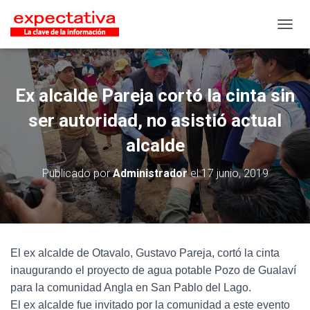
CAMB
Ex alcalde Pareja cortó la cinta sin
ser autoridad, no asistió actual
alcalde
Publicado por
Administrador
el
17 junio, 2019
El ex alcalde de Otavalo, Gustavo Pareja, cortó la cinta
inaugurando el proyecto de agua potable Pozo de Gualaví
para la comunidad Angla en San Pablo del Lago.
El ex alcalde fue invitado por la comunidad a este evento