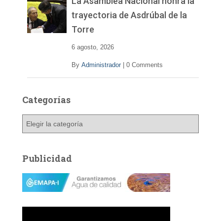
La Asamblea Nacional honra la
trayectoria de Asdrúbal de la
Torre
6 agosto, 2026
By
Administrador
|
0 Comments
Categorías
C
a
t
e
Publicidad
g
o
r
í
a
s