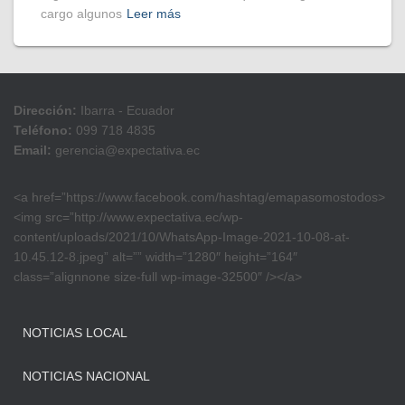
cargo algunos
Leer más
Dirección:
Ibarra - Ecuador
Teléfono:
099 718 4835
Email:
gerencia@expectativa.ec
<a href=”https://www.facebook.com/hashtag/emapasomostodos>
<img src=”http://www.expectativa.ec/wp-
content/uploads/2021/10/WhatsApp-Image-2021-10-08-at-
10.45.12-8.jpeg” alt=”” width=”1280″ height=”164″
class=”alignnone size-full wp-image-32500″ /></a>
NOTICIAS LOCAL
NOTICIAS NACIONAL