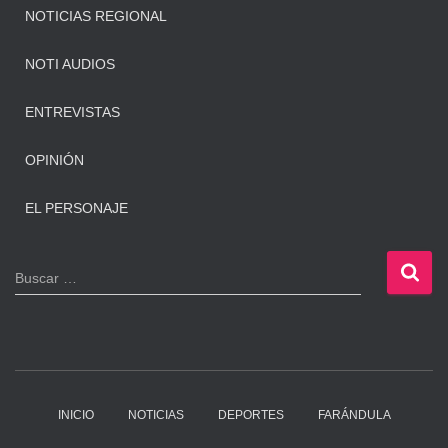
NOTICIAS REGIONAL
NOTI AUDIOS
ENTREVISTAS
OPINIÓN
EL PERSONAJE
B
Buscar …
u
s
c
a
r
:
INICIO
NOTICIAS
DEPORTES
FARÁNDULA