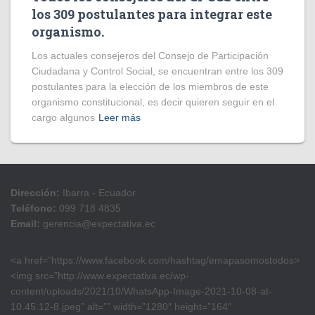
los 309 postulantes para integrar este
organismo.
Los actuales consejeros del Consejo de Participación
Ciudadana y Control Social, se encuentran entre los 309
postulantes para la elección de los miembros de este
organismo constitucional, es decir quieren seguir en el
cargo algunos
Leer más
Dirección:
Ibarra - Ecuador
Teléfono:
099 718 4835
Email:
gerencia@expectativa.ec
<a href=”https://www.facebook.com/hashtag/emapasomostodos>
<img src=”http://www.expectativa.ec/wp-
content/uploads/2021/10/WhatsApp-Image-2021-10-08-at-
10.45.12-8.jpeg” alt=”” width=”1280″ height=”164″