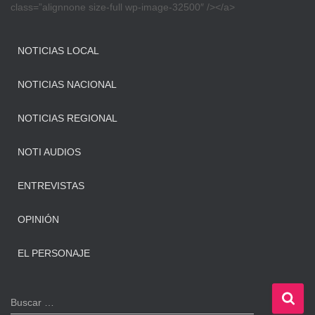
class=”alignnone size-full wp-image-32500″ /></a>
NOTICIAS LOCAL
NOTICIAS NACIONAL
NOTICIAS REGIONAL
NOTI AUDIOS
ENTREVISTAS
OPINIÓN
EL PERSONAJE
B
Buscar …
u