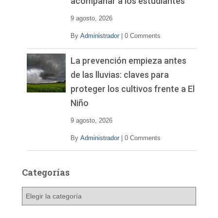
acompañar a los estudiantes
9 agosto, 2026
By
Administrador
|
0 Comments
La prevención empieza antes
de las lluvias: claves para
proteger los cultivos frente a El
Niño
9 agosto, 2026
By
Administrador
|
0 Comments
Categorías
C
a
t