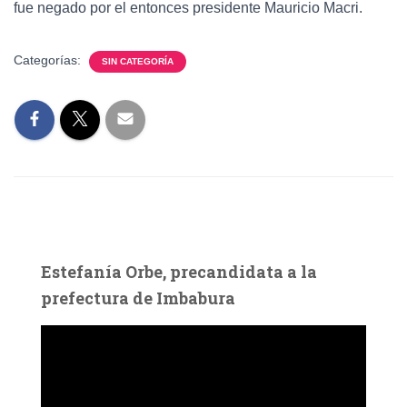
fue negado por el entonces presidente Mauricio Macri.
Categorías:
SIN CATEGORÍA
Estefanía Orbe, precandidata a la
prefectura de Imbabura
R
e
p
r