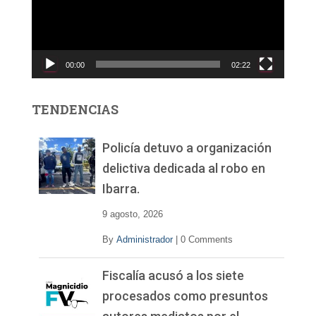
o
d
u
c
00:00
02:22
t
o
r
TENDENCIAS
d
e
v
Policía detuvo a organización
í
delictiva dedicada al robo en
d
Ibarra.
e
o
9 agosto, 2026
By
Administrador
|
0 Comments
Fiscalía acusó a los siete
procesados como presuntos