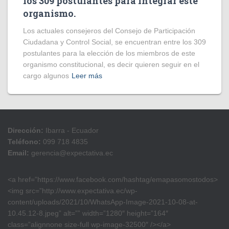
los 309 postulantes para integrar este
organismo.
Los actuales consejeros del Consejo de Participación
Ciudadana y Control Social, se encuentran entre los 309
postulantes para la elección de los miembros de este
organismo constitucional, es decir quieren seguir en el
cargo algunos
Leer más
Dirección:
Ibarra - Ecuador
Teléfono:
099 718 4835
Email:
gerencia@expectativa.ec
<a href=”https://www.facebook.com/hashtag/emapasomostodos>
<img src=”http://www.expectativa.ec/wp-
content/uploads/2021/10/WhatsApp-Image-2021-10-08-at-
10.45.12-8.jpeg” alt=”” width=”1280″ height=”164″
class=”alignnone size-full wp-image-32500″ /></a>