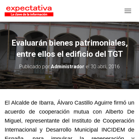
CAMB
Evaluarán bienes patrimoniales,
entre ellos el edificio del TGT
Publicado por
Administrador
el
30 abril, 2016
El Alcalde de Ibarra, Álvaro Castillo Aguirre firmó un
acuerdo de cooperación mutua con Alberto De
Miguel, representante del Instituto de Cooperación
Internacional y Desarrollo Municipal INCIDEM de
España, para impulsar la regeneración y