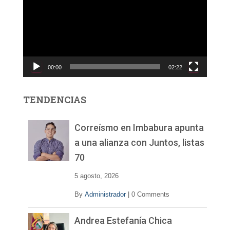
p
r
o
d
u
c
00:00
02:22
t
o
r
TENDENCIAS
d
e
v
Correísmo en Imbabura apunta
í
a una alianza con Juntos, listas
d
70
e
o
5 agosto, 2026
By
Administrador
|
0 Comments
Andrea Estefanía Chica