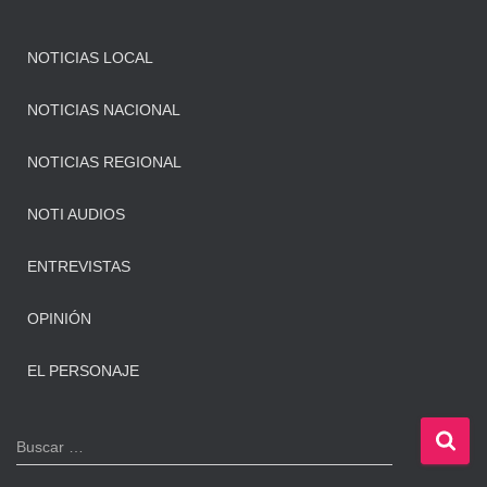
NOTICIAS LOCAL
NOTICIAS NACIONAL
NOTICIAS REGIONAL
NOTI AUDIOS
ENTREVISTAS
OPINIÓN
EL PERSONAJE
B
Buscar …
u
s