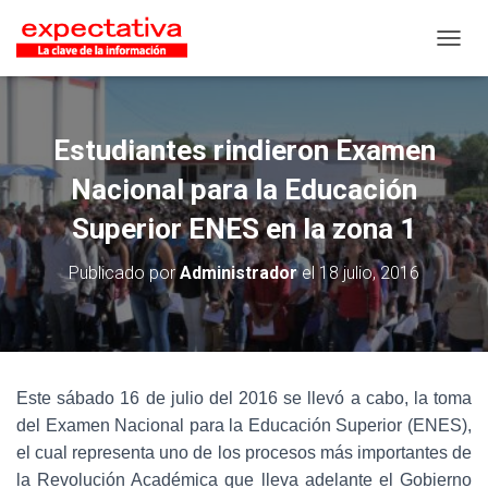
CAMB
Estudiantes rindieron Examen
Nacional para la Educación
Superior ENES en la zona 1
Publicado por
Administrador
el
18 julio, 2016
Este sábado 16 de julio del 2016 se llevó a cabo, la toma
del Examen Nacional para la Educación Superior (ENES),
el cual representa uno de los procesos más importantes de
la Revolución Académica que lleva adelante el Gobierno