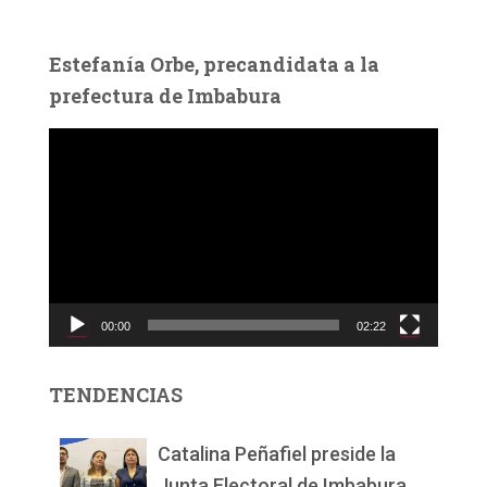
Estefanía Orbe, precandidata a la
prefectura de Imbabura
R
e
p
r
o
d
u
c
00:00
02:22
t
o
r
TENDENCIAS
d
e
v
Catalina Peñafiel preside la
í
Junta Electoral de Imbabura.