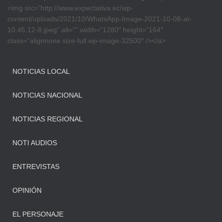
<img src=”http://www.expectativa.ec/wp-
content/uploads/2021/10/WhatsApp-Image-2021-10-08-at-
10.45.12-8.jpeg” alt=”” width=”1280″ height=”164″
class=”alignnone size-full wp-image-32500″ /></a>
NOTICIAS LOCAL
NOTICIAS NACIONAL
NOTICIAS REGIONAL
NOTI AUDIOS
ENTREVISTAS
OPINIÓN
EL PERSONAJE