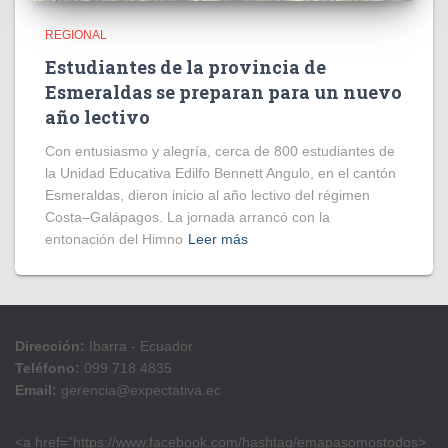
REGIONAL
Estudiantes de la provincia de
Esmeraldas se preparan para un nuevo
año lectivo
Con entusiasmo y alegría, cerca de 800 estudiantes de
la Unidad Educativa Edilfo Bennett Angulo, en el cantón
Esmeraldas, dieron inicio al año lectivo del régimen
Costa–Galápagos. La jornada arrancó con la
entonación del Himno
Leer más
Dirección:
Ibarra - Ecuador
Teléfono:
099 718 4835
Email:
gerencia@expectativa.ec
<a href=”https://www.facebook.com/hashtag/emapasomostodos>