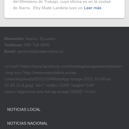
del Ministerio de Trabajo, cuya oficina es en la ciudad
de Ibarra. Elsy Maite Landeta tuvo un
Leer más
Dirección:
Ibarra - Ecuador
Teléfono:
099 718 4835
Email:
gerencia@expectativa.ec
<a href=”https://www.facebook.com/hashtag/emapasomostodos>
<img src=”http://www.expectativa.ec/wp-
content/uploads/2021/10/WhatsApp-Image-2021-10-08-at-
10.45.12-8.jpeg” alt=”” width=”1280″ height=”164″
class=”alignnone size-full wp-image-32500″ /></a>
NOTICIAS LOCAL
NOTICIAS NACIONAL