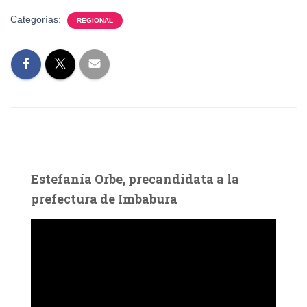
Categorías:
REGIONAL
Estefanía Orbe, precandidata a la
prefectura de Imbabura
R
e
p
r
o
d