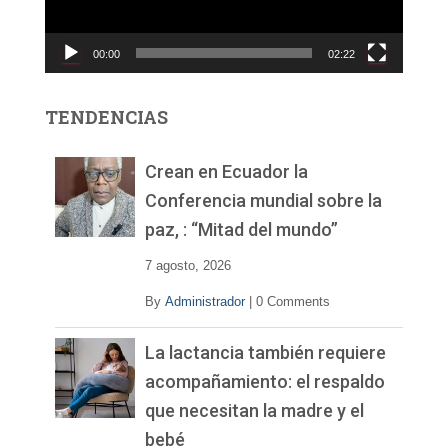
u
c
00:00
02:22
t
o
r
TENDENCIAS
d
e
v
Crean en Ecuador la
í
Conferencia mundial sobre la
d
paz, : “Mitad del mundo”
e
o
7 agosto, 2026
By
Administrador
|
0 Comments
La lactancia también requiere
acompañamiento: el respaldo
que necesitan la madre y el
bebé