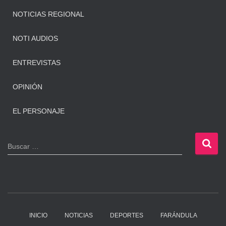
NOTICIAS REGIONAL
NOTI AUDIOS
ENTREVISTAS
OPINIÓN
EL PERSONAJE
B
Buscar …
u
s
c
a
r
:
INICIO
NOTICIAS
DEPORTES
FARÁNDULA