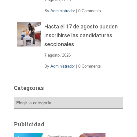
By
Administrador
|
0 Comments
Hasta el 17 de agosto pueden
inscribirse las candidaturas
seccionales
7 agosto, 2026
By
Administrador
|
0 Comments
Categorías
C
a
t
e
Publicidad
g
o