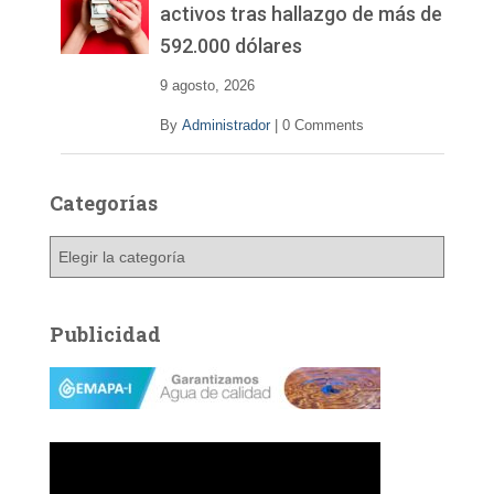
activos tras hallazgo de más de
592.000 dólares
9 agosto, 2026
By
Administrador
|
0 Comments
Categorías
C
a
t
e
Publicidad
g
o
r
í
a
s