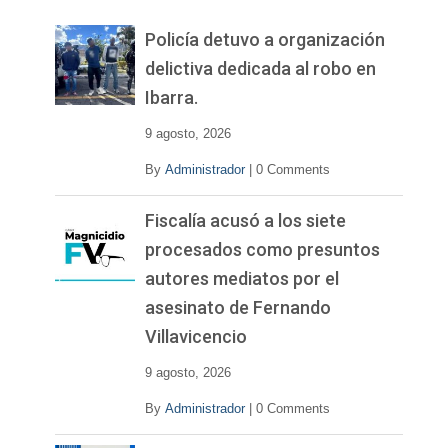
e
v
Policía detuvo a organización
í
delictiva dedicada al robo en
d
Ibarra.
e
o
9 agosto, 2026
By
Administrador
|
0 Comments
Fiscalía acusó a los siete
procesados como presuntos
autores mediatos por el
asesinato de Fernando
Villavicencio
9 agosto, 2026
By
Administrador
|
0 Comments