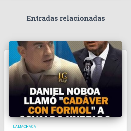
í
d
e
Entradas relacionadas
o
LA MACHACA