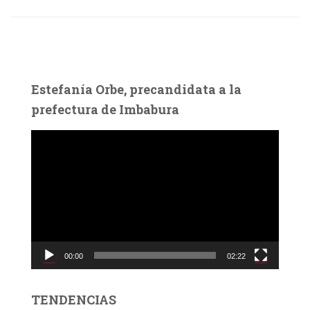
Estefanía Orbe, precandidata a la
prefectura de Imbabura
R
e
p
r
o
d
u
c
00:00
02:22
t
o
r
TENDENCIAS
d