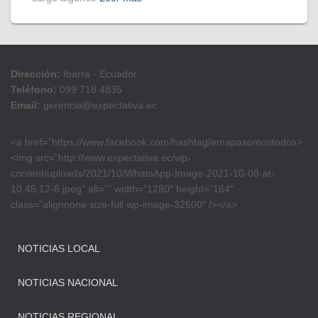
Dirección:
Ibarra - Ecuador
Teléfono:
099 718 4835
Email:
gerencia@expectativa.ec
<a href=”https://www.facebook.com/hashtag/emapasomostodos>
<img src=”http://www.expectativa.ec/wp-
content/uploads/2021/10/WhatsApp-Image-2021-10-08-at-
10.45.12-8.jpeg” alt=”” width=”1280″ height=”164″
class=”alignnone size-full wp-image-32500″ /></a>
NOTICIAS LOCAL
NOTICIAS NACIONAL
NOTICIAS REGIONAL