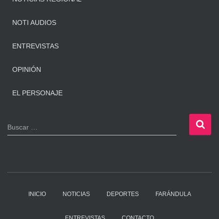
NOTI AUDIOS
ENTREVISTAS
OPINIÓN
EL PERSONAJE
B
Buscar …
u
s
c
a
r
:
INICIO
NOTICIAS
DEPORTES
FARÁNDULA
ENTREVISTAS
CONTACTO