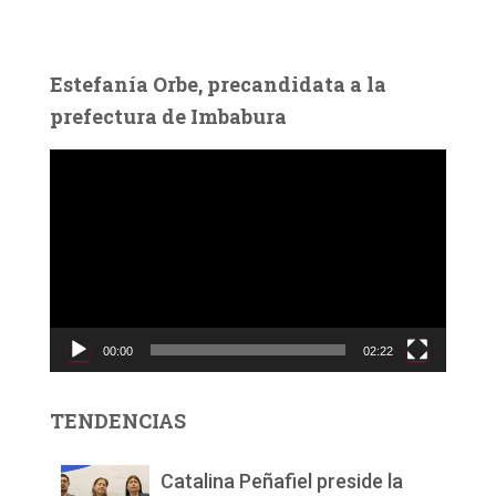
Estefanía Orbe, precandidata a la
prefectura de Imbabura
R
e
p
r
o
d
u
c
00:00
02:22
t
o
r
TENDENCIAS
d
e
v
Catalina Peñafiel preside la