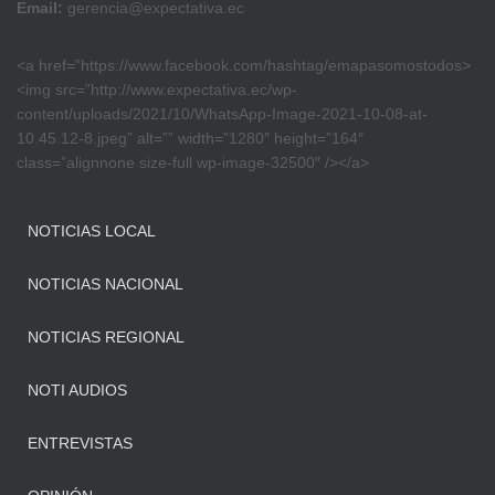
Email:
gerencia@expectativa.ec
<a href=”https://www.facebook.com/hashtag/emapasomostodos>
<img src=”http://www.expectativa.ec/wp-
content/uploads/2021/10/WhatsApp-Image-2021-10-08-at-
10.45.12-8.jpeg” alt=”” width=”1280″ height=”164″
class=”alignnone size-full wp-image-32500″ /></a>
NOTICIAS LOCAL
NOTICIAS NACIONAL
NOTICIAS REGIONAL
NOTI AUDIOS
ENTREVISTAS