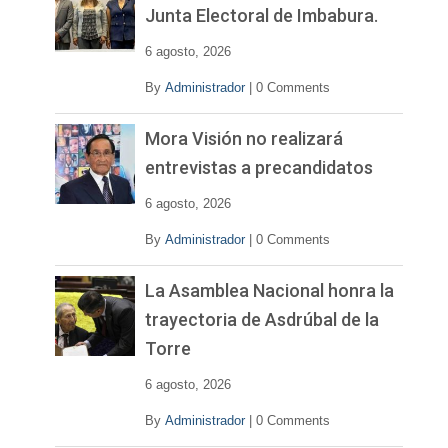
í
Junta Electoral de Imbabura.
d
e
6 agosto, 2026
o
By
Administrador
|
0 Comments
Mora Visión no realizará
entrevistas a precandidatos
6 agosto, 2026
By
Administrador
|
0 Comments
La Asamblea Nacional honra la
trayectoria de Asdrúbal de la
Torre
6 agosto, 2026
By
Administrador
|
0 Comments