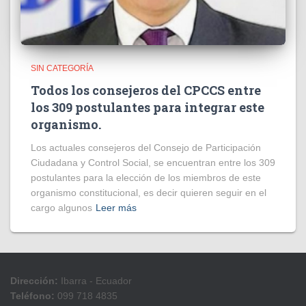
SIN CATEGORÍA
Todos los consejeros del CPCCS entre
los 309 postulantes para integrar este
organismo.
Los actuales consejeros del Consejo de Participación
Ciudadana y Control Social, se encuentran entre los 309
postulantes para la elección de los miembros de este
organismo constitucional, es decir quieren seguir en el
cargo algunos
Leer más
Dirección:
Ibarra - Ecuador
Teléfono:
099 718 4835