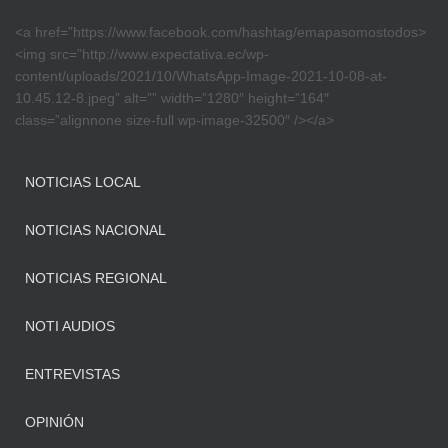
<a href=”https://www.facebook.com/hashtag/emapasomostodos>
<img src=”http://www.expectativa.ec/wp-
content/uploads/2021/10/WhatsApp-Image-2021-10-08-at-
10.45.12-8.jpeg” alt=”” width=”1280″ height=”164″
class=”alignnone size-full wp-image-32500″ /></a>
NOTICIAS LOCAL
NOTICIAS NACIONAL
NOTICIAS REGIONAL
NOTI AUDIOS
ENTREVISTAS
OPINIÓN