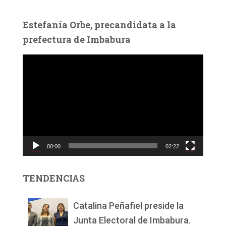
Estefanía Orbe, precandidata a la
prefectura de Imbabura
R
e
p
r
o
d
u
c
00:00
02:22
t
o
r
TENDENCIAS
d
e
v
Catalina Peñafiel preside la
í
Junta Electoral de Imbabura.