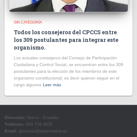
SIN CATEGORÍA
Todos los consejeros del CPCCS entre
los 309 postulantes para integrar este
organismo.
Los actuales consejeros del Consejo de Participación
Ciudadana y Control Social, se encuentran entre los 309
postulantes para la elección de los miembros de este
organismo constitucional, es decir quieren seguir en el
cargo algunos
Leer más
Dirección:
Ibarra - Ecuador
Teléfono:
099 718 4835
Email:
gerencia@expectativa.ec