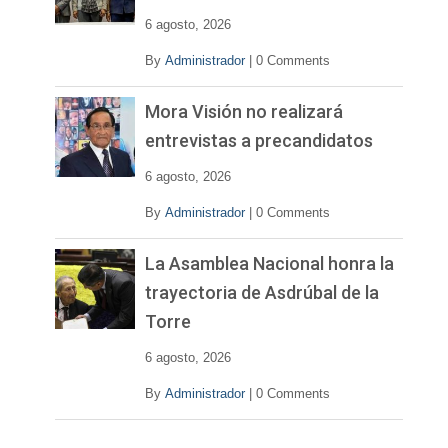
d
e
6 agosto, 2026
o
By
Administrador
|
0 Comments
Mora Visión no realizará
entrevistas a precandidatos
6 agosto, 2026
By
Administrador
|
0 Comments
La Asamblea Nacional honra la
trayectoria de Asdrúbal de la
Torre
6 agosto, 2026
By
Administrador
|
0 Comments