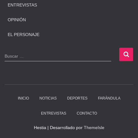
ENTREVISTAS
OPINIÓN
EL PERSONAJE
B
Buscar …
u
s
c
a
r
:
INICIO
NOTICIAS
DEPORTES
FARÁNDULA
ENTREVISTAS
CONTACTO
Hestia | Desarrollado por
ThemeIsle