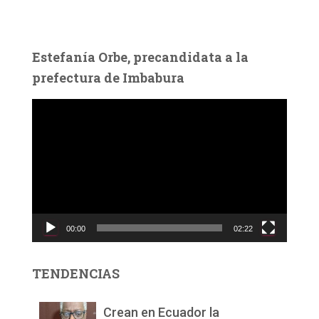
Estefanía Orbe, precandidata a la
prefectura de Imbabura
R
e
p
r
o
d
u
c
00:00
02:22
t
o
r
TENDENCIAS
d
e
v
Crean en Ecuador la