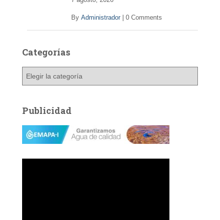
By
Administrador
|
0 Comments
Categorías
C
a
t
e
Publicidad
g
o
r
í
a
s