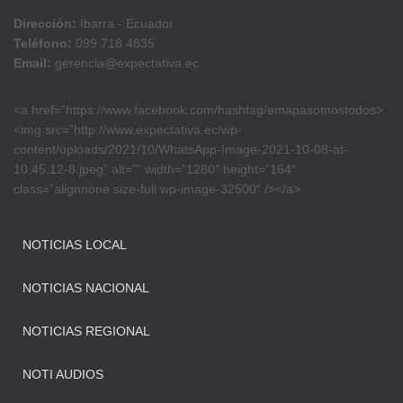
Dirección:
Ibarra - Ecuador
Teléfono:
099 718 4835
Email:
gerencia@expectativa.ec
<a href=”https://www.facebook.com/hashtag/emapasomostodos>
<img src=”http://www.expectativa.ec/wp-
content/uploads/2021/10/WhatsApp-Image-2021-10-08-at-
10.45.12-8.jpeg” alt=”” width=”1280″ height=”164″
class=”alignnone size-full wp-image-32500″ /></a>
NOTICIAS LOCAL
NOTICIAS NACIONAL
NOTICIAS REGIONAL
NOTI AUDIOS