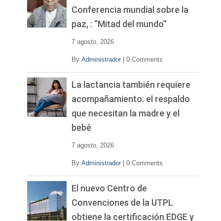
í
Conferencia mundial sobre la
d
paz, : “Mitad del mundo”
e
o
7 agosto, 2026
By
Administrador
|
0 Comments
La lactancia también requiere
acompañamiento: el respaldo
que necesitan la madre y el
bebé
7 agosto, 2026
By
Administrador
|
0 Comments
El nuevo Centro de
Convenciones de la UTPL
obtiene la certificación EDGE y