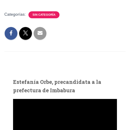
Categorías:
SIN CATEGORÍA
Estefanía Orbe, precandidata a la
prefectura de Imbabura
R
e
p
r
o