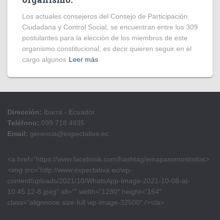
Los actuales consejeros del Consejo de Participación
Ciudadana y Control Social, se encuentran entre los 309
postulantes para la elección de los miembros de este
organismo constitucional, es decir quieren seguir en el
cargo algunos
Leer más
Dirección:
Ibarra - Ecuador
Teléfono:
099 718 4835
Email:
gerencia@expectativa.ec
<a href=”https://www.facebook.com/hashtag/emapasomostodos>
<img src=”http://www.expectativa.ec/wp-
content/uploads/2021/10/WhatsApp-Image-2021-10-08-at-
10.45.12-8.jpeg” alt=”” width=”1280″ height=”164″
class=”alignnone size-full wp-image-32500″ /></a>