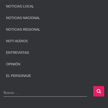
NOTICIAS LOCAL
NOTICIAS NACIONAL
NOTICIAS REGIONAL
NOTI AUDIOS
ENTREVISTAS
OPINIÓN
EL PERSONAJE
B
Buscar …
u
s
c