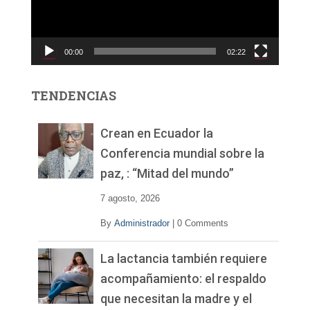
d
u
c
00:00
02:22
t
o
r
TENDENCIAS
d
e
v
Crean en Ecuador la
í
Conferencia mundial sobre la
d
paz, : “Mitad del mundo”
e
o
7 agosto, 2026
By
Administrador
|
0 Comments
La lactancia también requiere
acompañamiento: el respaldo
que necesitan la madre y el