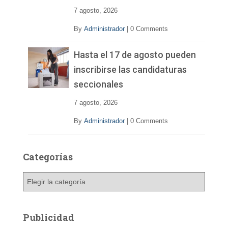
7 agosto, 2026
By
Administrador
|
0 Comments
Hasta el 17 de agosto pueden
inscribirse las candidaturas
seccionales
7 agosto, 2026
By
Administrador
|
0 Comments
Categorías
C
a
t
e
Publicidad
g