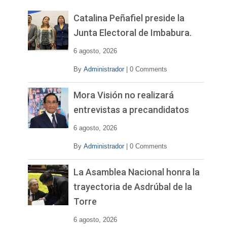
e
v
Catalina Peñafiel preside la
í
Junta Electoral de Imbabura.
d
e
6 agosto, 2026
o
By
Administrador
|
0 Comments
Mora Visión no realizará
entrevistas a precandidatos
6 agosto, 2026
By
Administrador
|
0 Comments
La Asamblea Nacional honra la
trayectoria de Asdrúbal de la
Torre
6 agosto, 2026