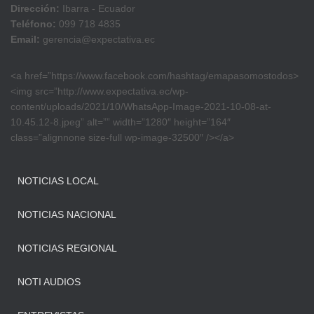
Dirección:
Ibarra - Ecuador
Teléfono:
099 718 4835
Email:
gerencia@expectativa.ec
<a href=”https://www.facebook.com/hashtag/emapasomostodos>
<img src=”http://www.expectativa.ec/wp-
content/uploads/2021/10/WhatsApp-Image-2021-10-08-at-
10.45.12-8.jpeg” alt=”” width=”1280″ height=”164″
class=”alignnone size-full wp-image-32500″ /></a>
NOTICIAS LOCAL
NOTICIAS NACIONAL
NOTICIAS REGIONAL
NOTI AUDIOS