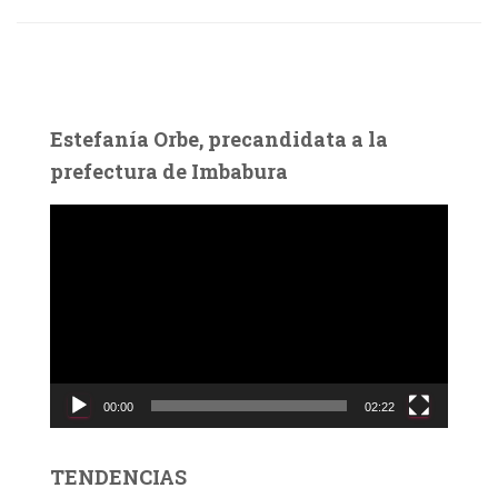
Estefanía Orbe, precandidata a la
prefectura de Imbabura
R
e
p
r
o
d
u
c
00:00
02:22
t
o
r
TENDENCIAS
d