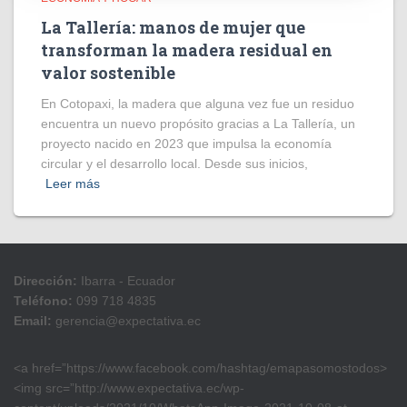
La Tallería: manos de mujer que
transforman la madera residual en
valor sostenible
En Cotopaxi, la madera que alguna vez fue un residuo
encuentra un nuevo propósito gracias a La Tallería, un
proyecto nacido en 2023 que impulsa la economía
circular y el desarrollo local. Desde sus inicios,
Leer más
Dirección:
Ibarra - Ecuador
Teléfono:
099 718 4835
Email:
gerencia@expectativa.ec
<a href=”https://www.facebook.com/hashtag/emapasomostodos>
<img src=”http://www.expectativa.ec/wp-