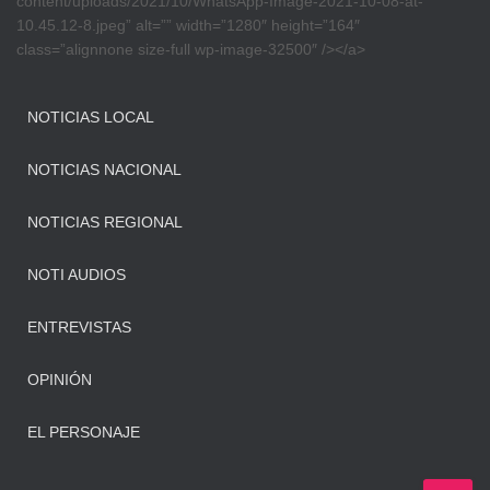
content/uploads/2021/10/WhatsApp-Image-2021-10-08-at-
10.45.12-8.jpeg” alt=”” width=”1280″ height=”164″
class=”alignnone size-full wp-image-32500″ /></a>
NOTICIAS LOCAL
NOTICIAS NACIONAL
NOTICIAS REGIONAL
NOTI AUDIOS
ENTREVISTAS
OPINIÓN
EL PERSONAJE