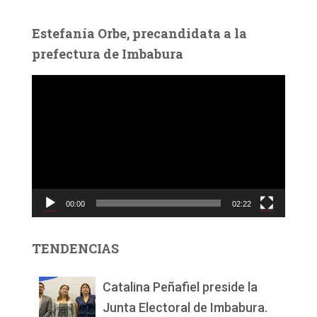
Estefanía Orbe, precandidata a la
prefectura de Imbabura
R
e
p
r
o
d
u
c
00:00
02:22
t
o
r
TENDENCIAS
d
e
v
Catalina Peñafiel preside la
í
Junta Electoral de Imbabura.
d