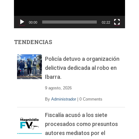
d
u
c
00:00
02:22
t
o
r
TENDENCIAS
d
e
v
Policía detuvo a organización
í
delictiva dedicada al robo en
d
Ibarra.
e
o
9 agosto, 2026
By
Administrador
|
0 Comments
Fiscalía acusó a los siete
procesados como presuntos
autores mediatos por el