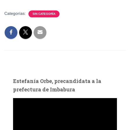
Categorías:
SIN CATEGORÍA
Estefanía Orbe, precandidata a la
prefectura de Imbabura
R
e
p
r
o