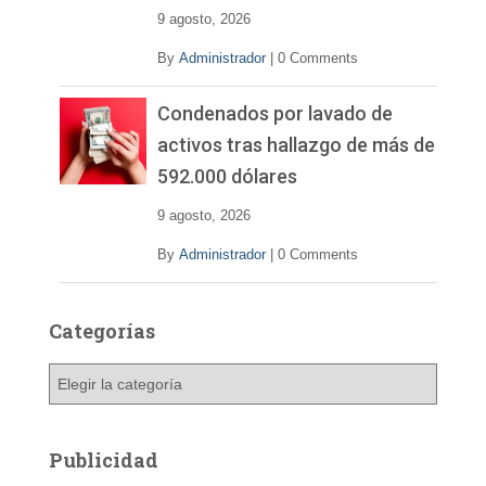
9 agosto, 2026
By
Administrador
|
0 Comments
Condenados por lavado de
activos tras hallazgo de más de
592.000 dólares
9 agosto, 2026
By
Administrador
|
0 Comments
Categorías
C
a
t
e
Publicidad
g