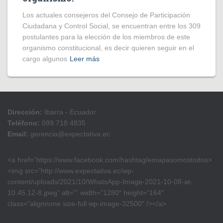
Los actuales consejeros del Consejo de Participación
Ciudadana y Control Social, se encuentran entre los 309
postulantes para la elección de los miembros de este
organismo constitucional, es decir quieren seguir en el
cargo algunos
Leer más
Dirección:
Ibarra - Ecuador
Teléfono:
099 718 4835
Email:
gerencia@expectativa.ec
<a href=”https://www.facebook.com/hashtag/emapasomostodos>
<img src=”http://www.expectativa.ec/wp-
content/uploads/2021/10/WhatsApp-Image-2021-10-08-at-
10.45.12-8.jpeg” alt=”” width=”1280″ height=”164″
class=”alignnone size-full wp-image-32500″ /></a>