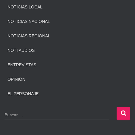
NOTICIAS LOCAL
NOTICIAS NACIONAL
NOTICIAS REGIONAL
NOTI AUDIOS
ENTREVISTAS
OPINIÓN
EL PERSONAJE
B
Buscar …
u
s
c