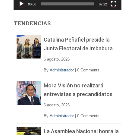
00:00
02:22
t
o
r
TENDENCIAS
d
e
v
Catalina Peñafiel preside la
í
Junta Electoral de Imbabura.
d
e
6 agosto, 2026
o
By
Administrador
|
0 Comments
Mora Visión no realizará
entrevistas a precandidatos
6 agosto, 2026
By
Administrador
|
0 Comments
La Asamblea Nacional honra la