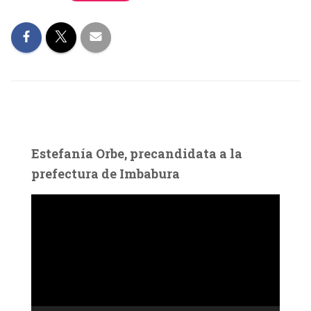
Estefanía Orbe, precandidata a la
prefectura de Imbabura
R
e
p
r
o
d
u
c