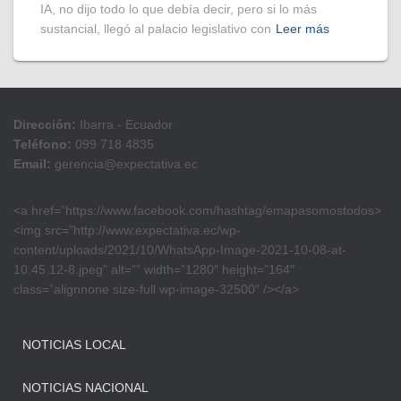
IA, no dijo todo lo que debía decir, pero si lo más
sustancial, llegó al palacio legislativo con
Leer más
Dirección:
Ibarra - Ecuador
Teléfono:
099 718 4835
Email:
gerencia@expectativa.ec
<a href=”https://www.facebook.com/hashtag/emapasomostodos>
<img src=”http://www.expectativa.ec/wp-
content/uploads/2021/10/WhatsApp-Image-2021-10-08-at-
10.45.12-8.jpeg” alt=”” width=”1280″ height=”164″
class=”alignnone size-full wp-image-32500″ /></a>
NOTICIAS LOCAL
NOTICIAS NACIONAL