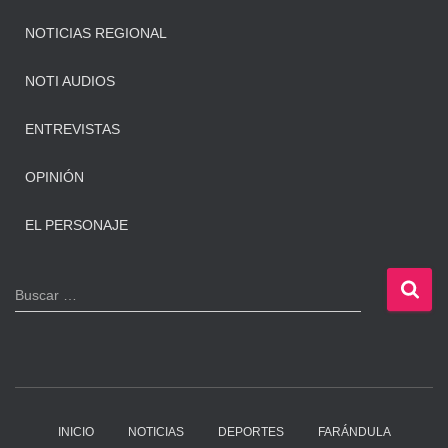
NOTICIAS REGIONAL
NOTI AUDIOS
ENTREVISTAS
OPINIÓN
EL PERSONAJE
B
Buscar …
u
s
c
a
r
:
INICIO
NOTICIAS
DEPORTES
FARÁNDULA