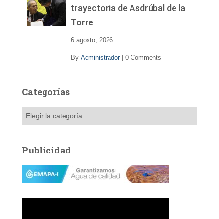
trayectoria de Asdrúbal de la
Torre
6 agosto, 2026
By
Administrador
|
0 Comments
Categorías
C
a
t
e
Publicidad
g
o
r
í
a
s