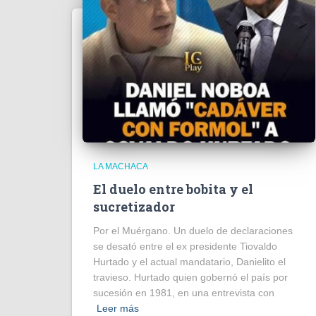
LA MACHACA
El duelo entre bobita y el
sucretizador
Por el Muérgano. Un duelo de declaraciones
se desató entre el ex presidente Tiovaldo
Hurtado y el actual mandatario, Danielito el
travieso. Hurtado quien gobernó el país por
sucesión en 1981, en una entrevista con
Leer más