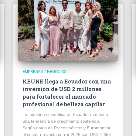
EMPRESAS Y NEGOCIOS
KEUNE llega a Ecuador con una
inversión de USD 2 millones
para fortalecer el mercado
profesional de belleza capilar
La industria cosmética en Ecuador mantiene
una tendencia de crecimiento sostenido.
Según datos de Procosméticos y Euromonitor,
el sector proyecta cerrar 2026 con USD 1.656