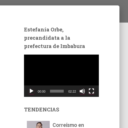
Estefanía Orbe,
precandidata a la
prefectura de Imbabura
R
e
p
r
o
d
00:00
02:22
u
c
t
TENDENCIAS
o
r
Correísmo en
d