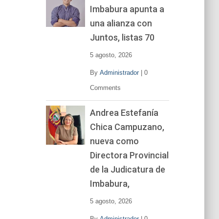
Imbabura apunta a
e
v
una alianza con
í
Juntos, listas 70
d
e
5 agosto, 2026
o
By
Administrador
|
0
Comments
Andrea Estefanía
Chica Campuzano,
nueva como
Directora Provincial
de la Judicatura de
Imbabura,
5 agosto, 2026
By
Administrador
|
0