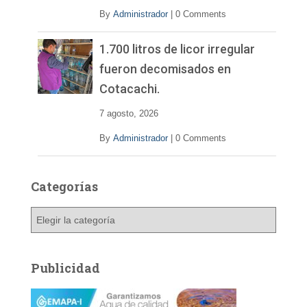
By
Administrador
|
0 Comments
1.700 litros de licor irregular
fueron decomisados en
Cotacachi.
7 agosto, 2026
By
Administrador
|
0 Comments
Categorías
C
a
t
e
Publicidad
g
o
r