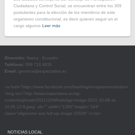
Ciudadana y Control Social, se encuentran entre los 309
postulantes para la elección de los miembros de este
organismo constitucional, es decir quieren seguir en el
cargo algunos
Leer más
Dirección:
Ibarra - Ecuador
Teléfono:
099 718 4835
Email:
gerencia@expectativa.ec
<a href=”https://www.facebook.com/hashtag/emapasomostodos>
<img src=”http://www.expectativa.ec/wp-
content/uploads/2021/10/WhatsApp-Image-2021-10-08-at-
10.45.12-8.jpeg” alt=”” width=”1280″ height=”164″
class=”alignnone size-full wp-image-32500″ /></a>
NOTICIAS LOCAL