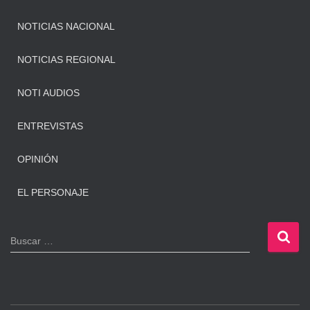
NOTICIAS NACIONAL
NOTICIAS REGIONAL
NOTI AUDIOS
ENTREVISTAS
OPINIÓN
EL PERSONAJE
B
Buscar …
u
s
c
a