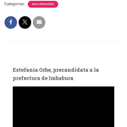
Categorías:
SIN CATEGORÍA
Estefanía Orbe, precandidata a la
prefectura de Imbabura
R
e
p
r
o
d
u