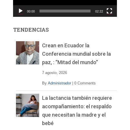
c
00:00
02:22
t
o
r
TENDENCIAS
d
e
v
Crean en Ecuador la
í
Conferencia mundial sobre la
d
paz, : “Mitad del mundo”
e
o
7 agosto, 2026
By
Administrador
|
0 Comments
La lactancia también requiere
acompañamiento: el respaldo
que necesitan la madre y el
bebé