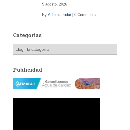
5 agosto, 2026
By
Administrador
|
0 Comments
Categorías
C
a
t
e
Publicidad
g
o
r
í
a
s