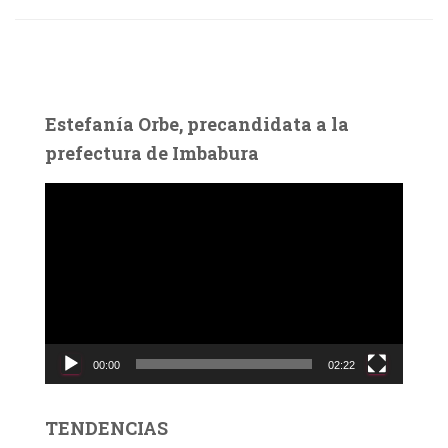
Estefanía Orbe, precandidata a la
prefectura de Imbabura
R
e
p
r
o
d
u
c
00:00
02:22
t
o
r
TENDENCIAS
d