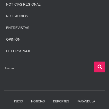
NOTICIAS REGIONAL
NOTI AUDIOS
ENTREVISTAS
OPINIÓN
EL PERSONAJE
B
Buscar …
u
s
c
a
r
:
INICIO
NOTICIAS
DEPORTES
FARÁNDULA