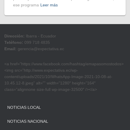
ese programa
Leer más
Dirección:
Ibarra - Ecuador
Teléfono:
099 718 4835
Email:
gerencia@expectativa.ec
<a href=”https://www.facebook.com/hashtag/emapasomostodos>
<img src=”http://www.expectativa.ec/wp-
content/uploads/2021/10/WhatsApp-Image-2021-10-08-at-
10.45.12-8.jpeg” alt=”” width=”1280″ height=”164″
class=”alignnone size-full wp-image-32500″ /></a>
NOTICIAS LOCAL
NOTICIAS NACIONAL