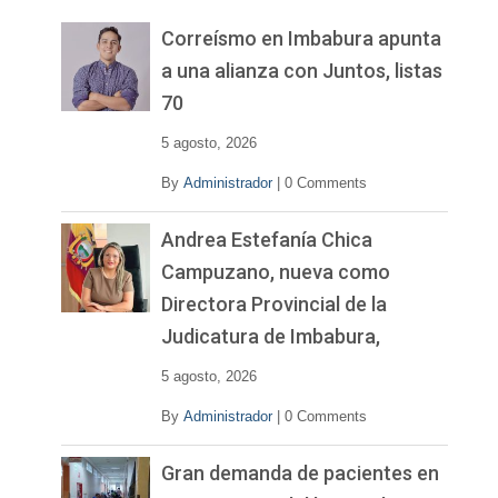
e
v
Correísmo en Imbabura apunta
í
a una alianza con Juntos, listas
d
70
e
o
5 agosto, 2026
By
Administrador
|
0 Comments
Andrea Estefanía Chica
Campuzano, nueva como
Directora Provincial de la
Judicatura de Imbabura,
5 agosto, 2026
By
Administrador
|
0 Comments
Gran demanda de pacientes en