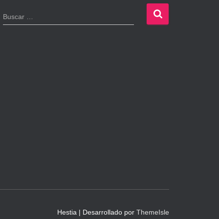
B
Buscar …
u
s
c
a
r
:
Hestia | Desarrollado por
ThemeIsle