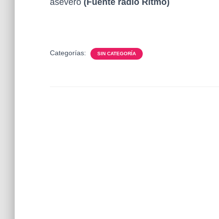
aseveró
(Fuente radio Ritmo)
Categorías:
SIN CATEGORÍA