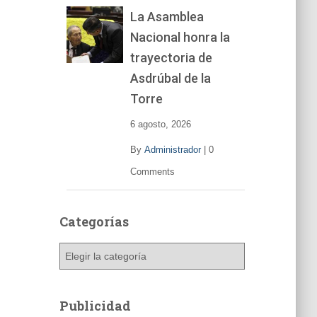
La Asamblea
Nacional honra la
trayectoria de
Asdrúbal de la
Torre
6 agosto, 2026
By
Administrador
|
0
Comments
Categorías
C
a
t
e
Publicidad
g