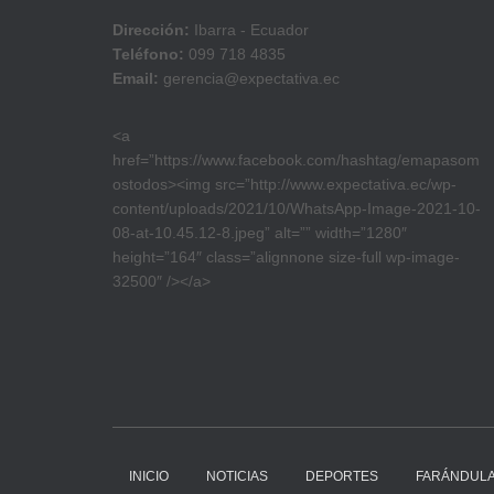
Dirección:
Ibarra - Ecuador
Teléfono:
099 718 4835
Email:
gerencia@expectativa.ec
<a
href=”https://www.facebook.com/hashtag/emapasom
ostodos><img src=”http://www.expectativa.ec/wp-
content/uploads/2021/10/WhatsApp-Image-2021-10-
08-at-10.45.12-8.jpeg” alt=”” width=”1280″
height=”164″ class=”alignnone size-full wp-image-
32500″ /></a>
INICIO
NOTICIAS
DEPORTES
FARÁNDUL