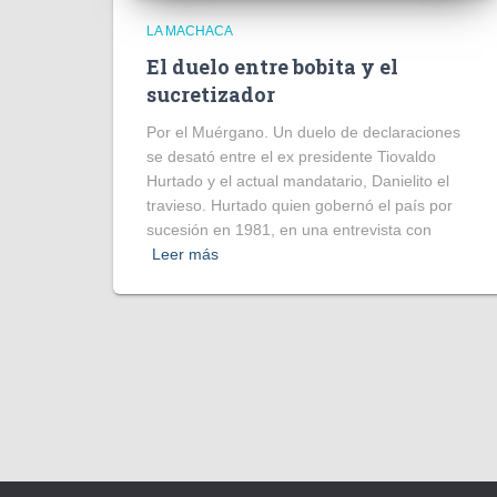
LA MACHACA
El duelo entre bobita y el
sucretizador
Por el Muérgano. Un duelo de declaraciones
se desató entre el ex presidente Tiovaldo
Hurtado y el actual mandatario, Danielito el
travieso. Hurtado quien gobernó el país por
sucesión en 1981, en una entrevista con
Leer más