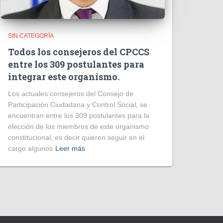
SIN CATEGORÍA
Todos los consejeros del CPCCS
entre los 309 postulantes para
integrar este organismo.
Los actuales consejeros del Consejo de
Participación Ciudadana y Control Social, se
encuentran entre los 309 postulantes para la
elección de los miembros de este organismo
constitucional, es decir quieren seguir en el
cargo algunos
Leer más