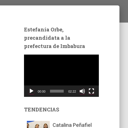
Estefanía Orbe,
precandidata a la
prefectura de Imbabura
R
e
p
r
o
d
00:00
02:22
u
c
t
TENDENCIAS
o
r
Catalina Peñafiel
d