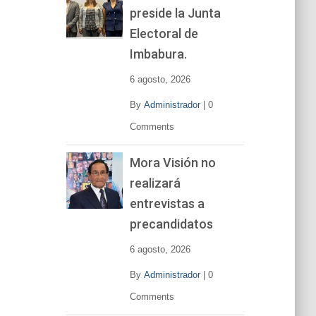
preside la Junta
e
v
Electoral de
í
Imbabura.
d
e
6 agosto, 2026
o
By
Administrador
|
0
Comments
Mora Visión no
realizará
entrevistas a
precandidatos
6 agosto, 2026
By
Administrador
|
0
Comments