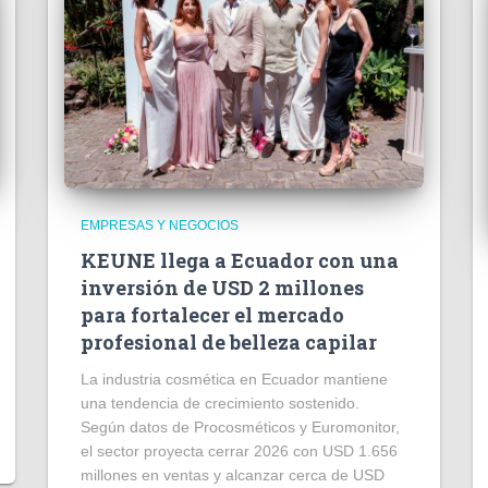
EMPRESAS Y NEGOCIOS
KEUNE llega a Ecuador con una
inversión de USD 2 millones
para fortalecer el mercado
profesional de belleza capilar
La industria cosmética en Ecuador mantiene
una tendencia de crecimiento sostenido.
Según datos de Procosméticos y Euromonitor,
el sector proyecta cerrar 2026 con USD 1.656
millones en ventas y alcanzar cerca de USD