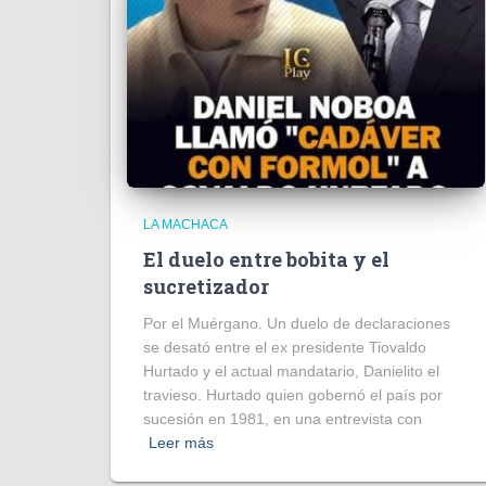
LA MACHACA
El duelo entre bobita y el
sucretizador
Por el Muérgano. Un duelo de declaraciones
se desató entre el ex presidente Tiovaldo
Hurtado y el actual mandatario, Danielito el
travieso. Hurtado quien gobernó el país por
sucesión en 1981, en una entrevista con
Leer más