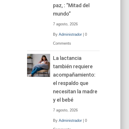
í
paz, : “Mitad del
d
mundo”
e
o
7 agosto, 2026
By
Administrador
|
0
Comments
La lactancia
también requiere
acompañamiento:
el respaldo que
necesitan la madre
y el bebé
7 agosto, 2026
By
Administrador
|
0