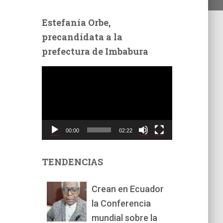
Estefanía Orbe,
precandidata a la
prefectura de Imbabura
R
e
p
r
o
d
00:00
02:22
u
c
t
TENDENCIAS
o
r
Crean en Ecuador
d
la Conferencia
e
v
mundial sobre la