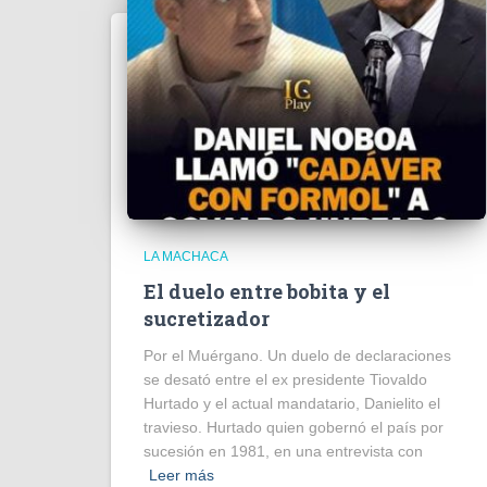
LA MACHACA
El duelo entre bobita y el
sucretizador
Por el Muérgano. Un duelo de declaraciones
se desató entre el ex presidente Tiovaldo
Hurtado y el actual mandatario, Danielito el
travieso. Hurtado quien gobernó el país por
sucesión en 1981, en una entrevista con
Leer más