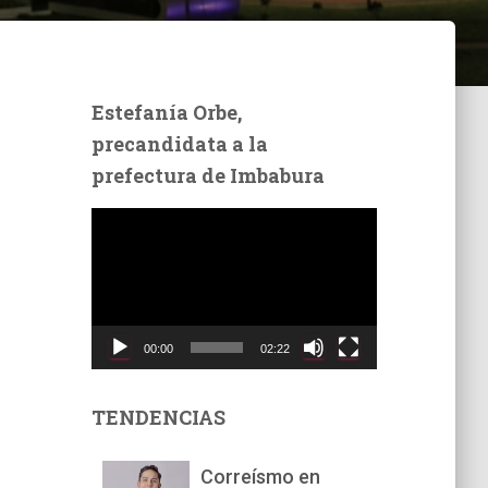
Estefanía Orbe,
precandidata a la
prefectura de Imbabura
R
e
p
r
o
d
00:00
02:22
u
c
t
TENDENCIAS
o
r
Correísmo en
d