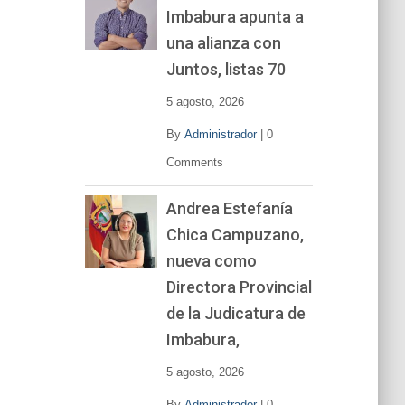
Imbabura apunta a
e
v
una alianza con
í
Juntos, listas 70
d
e
5 agosto, 2026
o
By
Administrador
|
0
Comments
Andrea Estefanía
Chica Campuzano,
nueva como
Directora Provincial
de la Judicatura de
Imbabura,
5 agosto, 2026
By
Administrador
|
0