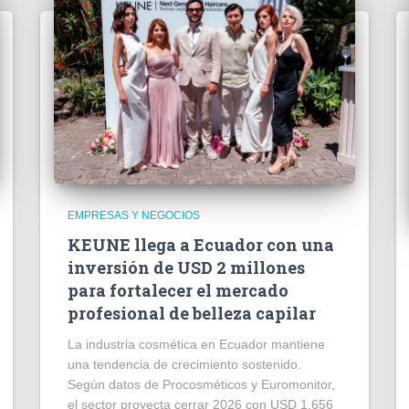
EMPRESAS Y NEGOCIOS
KEUNE llega a Ecuador con una
inversión de USD 2 millones
para fortalecer el mercado
profesional de belleza capilar
La industria cosmética en Ecuador mantiene
una tendencia de crecimiento sostenido.
Según datos de Procosméticos y Euromonitor,
el sector proyecta cerrar 2026 con USD 1.656