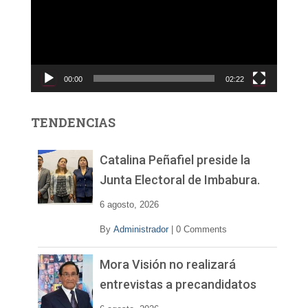
r
o
d
u
c
00:00
02:22
t
o
r
TENDENCIAS
d
e
v
Catalina Peñafiel preside la
í
Junta Electoral de Imbabura.
d
e
6 agosto, 2026
o
By
Administrador
|
0 Comments
Mora Visión no realizará
entrevistas a precandidatos