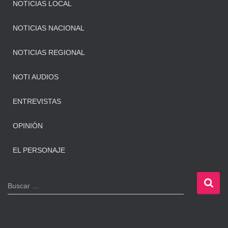
NOTICIAS LOCAL
NOTICIAS NACIONAL
NOTICIAS REGIONAL
NOTI AUDIOS
ENTREVISTAS
OPINIÓN
EL PERSONAJE
B
Buscar …
u
s
c
a