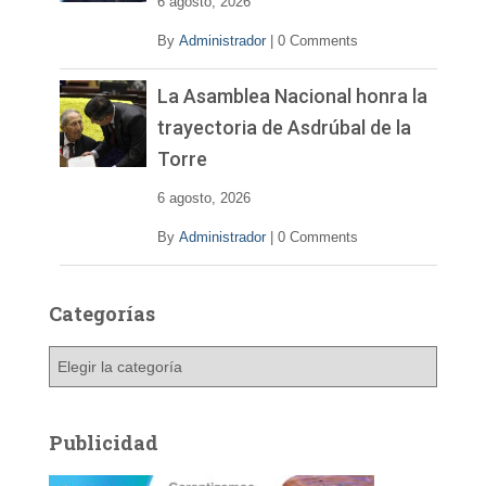
6 agosto, 2026
By
Administrador
|
0 Comments
La Asamblea Nacional honra la
trayectoria de Asdrúbal de la
Torre
6 agosto, 2026
By
Administrador
|
0 Comments
Categorías
C
a
t
e
Publicidad
g
o