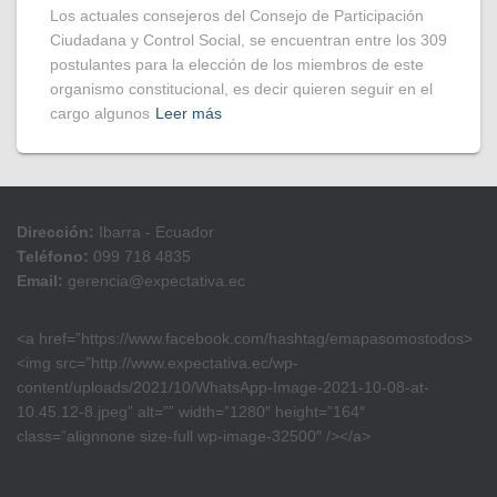
Los actuales consejeros del Consejo de Participación
Ciudadana y Control Social, se encuentran entre los 309
postulantes para la elección de los miembros de este
organismo constitucional, es decir quieren seguir en el
cargo algunos
Leer más
Dirección:
Ibarra - Ecuador
Teléfono:
099 718 4835
Email:
gerencia@expectativa.ec
<a href=”https://www.facebook.com/hashtag/emapasomostodos>
<img src=”http://www.expectativa.ec/wp-
content/uploads/2021/10/WhatsApp-Image-2021-10-08-at-
10.45.12-8.jpeg” alt=”” width=”1280″ height=”164″
class=”alignnone size-full wp-image-32500″ /></a>