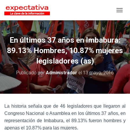
CAMB
En últimos 37 años en Imbabura:
89.13% Hombres, 10.87% mujeres
legisladores (as)
Publicado por
Administrador
el
13 mayo, 2016
La historia señala que de 46 legisladores que llegaron al
Congreso Nacional o Asamblea en los últimos 37 años, en
representación de Imbabura, el 89.13% fueron hombres y
apenas el 10.87% para las mujeres.