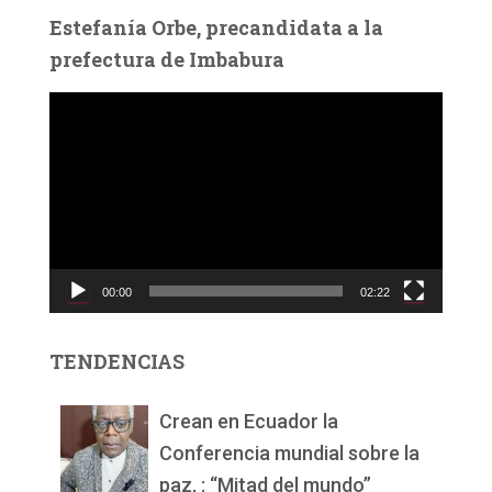
Estefanía Orbe, precandidata a la
prefectura de Imbabura
R
e
p
r
o
d
u
c
00:00
02:22
t
o
r
TENDENCIAS
d
e
v
Crean en Ecuador la
í
Conferencia mundial sobre la
d
paz, : “Mitad del mundo”
e