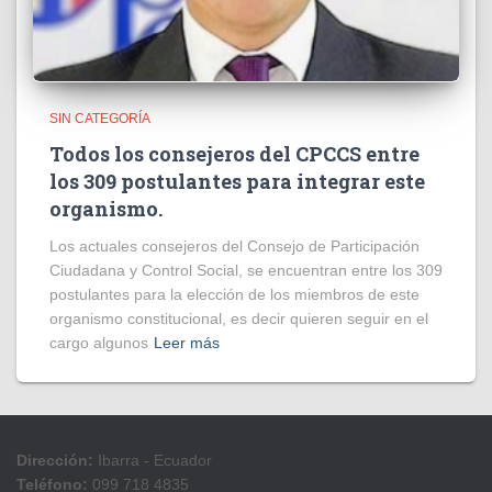
SIN CATEGORÍA
Todos los consejeros del CPCCS entre
los 309 postulantes para integrar este
organismo.
Los actuales consejeros del Consejo de Participación
Ciudadana y Control Social, se encuentran entre los 309
postulantes para la elección de los miembros de este
organismo constitucional, es decir quieren seguir en el
cargo algunos
Leer más
Dirección:
Ibarra - Ecuador
Teléfono:
099 718 4835