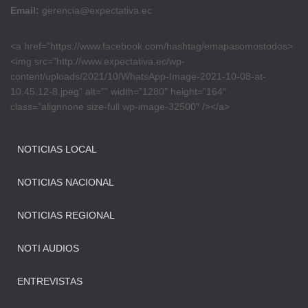
Email:
gerencia@expectativa.ec
<a href=”https://www.facebook.com/hashtag/emapasomostodos>
<img src=”http://www.expectativa.ec/wp-
content/uploads/2021/10/WhatsApp-Image-2021-10-08-at-
10.45.12-8.jpeg” alt=”” width=”1280″ height=”164″
class=”alignnone size-full wp-image-32500″ /></a>
NOTICIAS LOCAL
NOTICIAS NACIONAL
NOTICIAS REGIONAL
NOTI AUDIOS
ENTREVISTAS