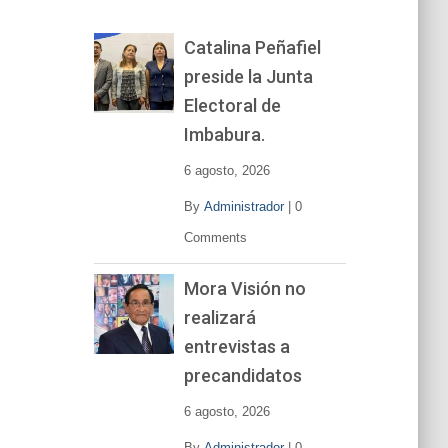
o
r
Catalina Peñafiel
d
preside la Junta
e
v
Electoral de
í
Imbabura.
d
e
6 agosto, 2026
o
By
Administrador
|
0
Comments
Mora Visión no
realizará
entrevistas a
precandidatos
6 agosto, 2026
By
Administrador
|
0