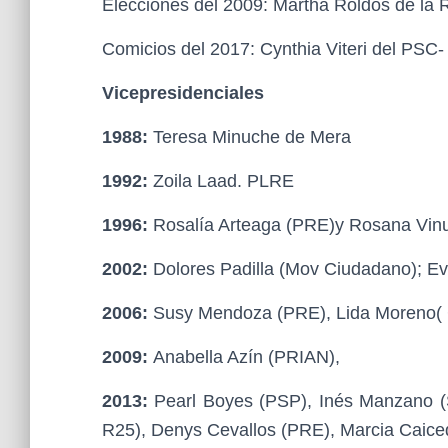
Elecciones del 2009: Martha Roldós de l
Comicios del 2017: Cynthia Viteri del PSC
Vicepresidenciales
1988:
Teresa Minuche de Mera
1992:
Zoila Laad. PLRE
1996:
Rosalía Arteaga (PRE)y Rosana Vin
2002:
Dolores Padilla (Mov Ciudadano); Eva 
2006:
Susy Mendoza (PRE), Lida Moreno(
2009:
Anabella Azín (PRIAN),
2013:
Pearl Boyes (PSP), Inés Manzano 
R25), Denys Cevallos (PRE), Marcia Caic