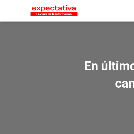
En últim
can