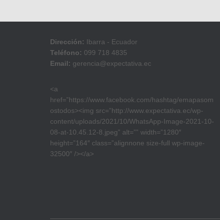
Dirección:
Ibarra - Ecuador
Teléfono:
099 718 4835
Email:
gerencia@expectativa.ec
<a
href=”https://www.facebook.com/hashtag/emapasom
ostodos><img src=”http://www.expectativa.ec/wp-
content/uploads/2021/10/WhatsApp-Image-2021-10-
08-at-10.45.12-8.jpeg” alt=”” width=”1280″
height=”164″ class=”alignnone size-full wp-image-
32500″ /></a>