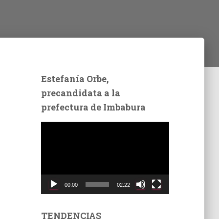
Estefanía Orbe,
precandidata a la
prefectura de Imbabura
R
e
p
r
o
d
00:00
02:22
u
c
t
TENDENCIAS