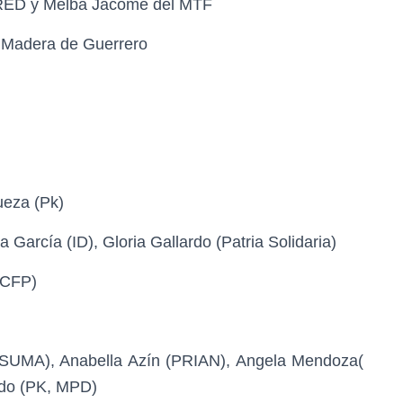
a RED y Melba Jácome del MTF
- Madera de Guerrero
ueza (Pk)
García (ID), Gloria Gallardo (Patria Solidaria)
 CFP)
(SUMA), Anabella Azín (PRIAN), Angela Mendoza(
edo (PK, MPD)