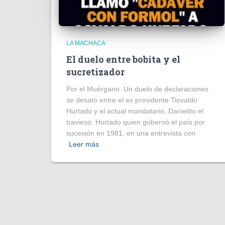
LA MACHACA
El duelo entre bobita y el
sucretizador
Por el Muérgano. Un duelo de declaraciones
se desató entre el ex presidente Tiovaldo
Hurtado y el actual mandatario, Danielito el
travieso. Hurtado quien gobernó el país por
sucesión en 1981, en una entrevista con
Leer más