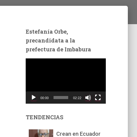
Estefanía Orbe,
precandidata a la
prefectura de Imbabura
R
e
p
r
o
d
00:00
02:22
u
c
t
TENDENCIAS
o
r
Crean en Ecuador
d