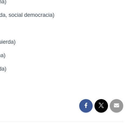
ha)
da, social democracia)
ierda)
a)
da)