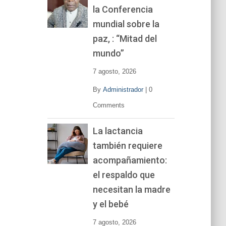
la Conferencia
e
v
mundial sobre la
í
paz, : “Mitad del
d
mundo”
e
o
7 agosto, 2026
By
Administrador
|
0
Comments
La lactancia
también requiere
acompañamiento:
el respaldo que
necesitan la madre
y el bebé
7 agosto, 2026