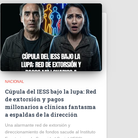
NACIONAL
Cúpula del IESS bajo la lupa: Red
de extorsión y pagos
millonarios a clínicas fantasma
a espaldas de la dirección
​Una alarmante red de extorsión y
direccionamiento de fondos sacude al Instituto