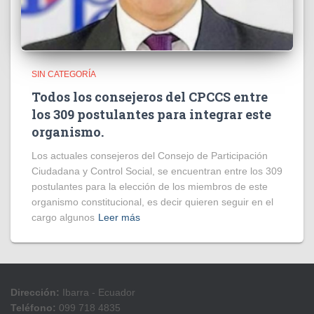
SIN CATEGORÍA
Todos los consejeros del CPCCS entre
los 309 postulantes para integrar este
organismo.
Los actuales consejeros del Consejo de Participación
Ciudadana y Control Social, se encuentran entre los 309
postulantes para la elección de los miembros de este
organismo constitucional, es decir quieren seguir en el
cargo algunos
Leer más
Dirección:
Ibarra - Ecuador
Teléfono:
099 718 4835