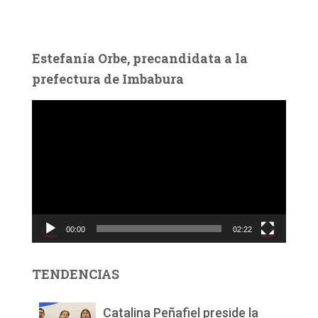
Estefanía Orbe, precandidata a la
prefectura de Imbabura
R
e
p
r
o
d
u
c
00:00
02:22
t
o
r
TENDENCIAS
d
e
v
Catalina Peñafiel preside la