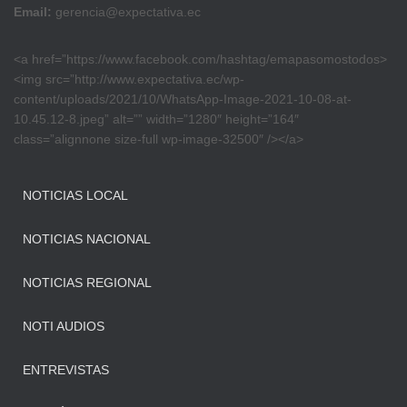
Email:
gerencia@expectativa.ec
<a href=”https://www.facebook.com/hashtag/emapasomostodos>
<img src=”http://www.expectativa.ec/wp-
content/uploads/2021/10/WhatsApp-Image-2021-10-08-at-
10.45.12-8.jpeg” alt=”” width=”1280″ height=”164″
class=”alignnone size-full wp-image-32500″ /></a>
NOTICIAS LOCAL
NOTICIAS NACIONAL
NOTICIAS REGIONAL
NOTI AUDIOS
ENTREVISTAS