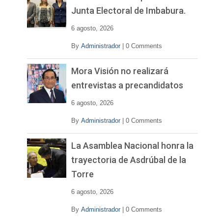
í
Junta Electoral de Imbabura.
d
e
6 agosto, 2026
o
By
Administrador
|
0 Comments
Mora Visión no realizará
entrevistas a precandidatos
6 agosto, 2026
By
Administrador
|
0 Comments
La Asamblea Nacional honra la
trayectoria de Asdrúbal de la
Torre
6 agosto, 2026
By
Administrador
|
0 Comments