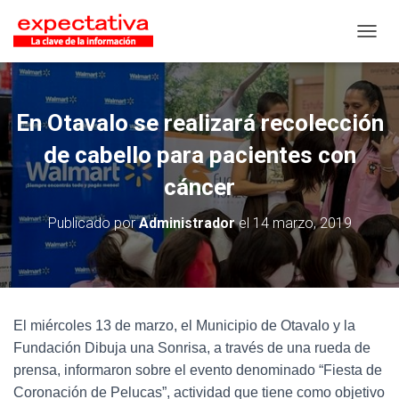
CAMB
En Otavalo se realizará recolección
de cabello para pacientes con
cáncer
Publicado por
Administrador
el
14 marzo, 2019
El miércoles 13 de marzo, el Municipio de Otavalo y la
Fundación Dibuja una Sonrisa, a través de una rueda de
prensa, informaron sobre el evento denominado “Fiesta de
Coronación de Pelucas”, actividad que tiene como objetivo