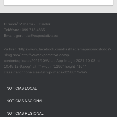
Dirección:
Ibarra - Ecuador
Teléfono:
099 718 4835
Email:
gerencia@expectativa.ec
<a href=”https://www.facebook.com/hashtag/emapasomostodos>
<img src=”http://www.expectativa.ec/wp-
content/uploads/2021/10/WhatsApp-Image-2021-10-08-at-
10.45.12-8.jpeg” alt=”” width=”1280″ height=”164″
class=”alignnone size-full wp-image-32500″ /></a>
NOTICIAS LOCAL
NOTICIAS NACIONAL
NOTICIAS REGIONAL