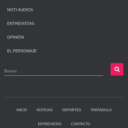
NOTI AUDIOS
ENTREVISTAS
OPINIÓN
EL PERSONAJE
B
Buscar …
u
s
c
a
r
:
INICIO
NOTICIAS
DEPORTES
FARÁNDULA
ENTREVISTAS
CONTACTO