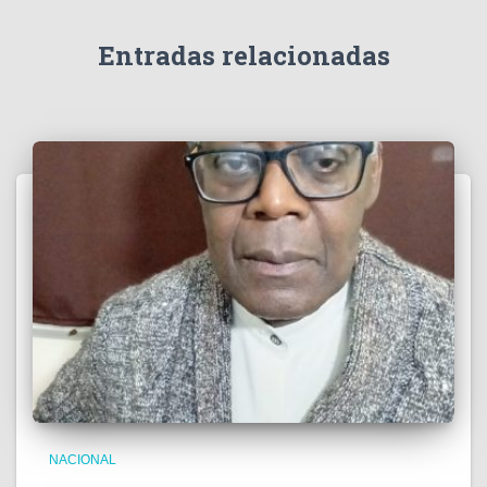
d
e
Entradas relacionadas
o
NACIONAL