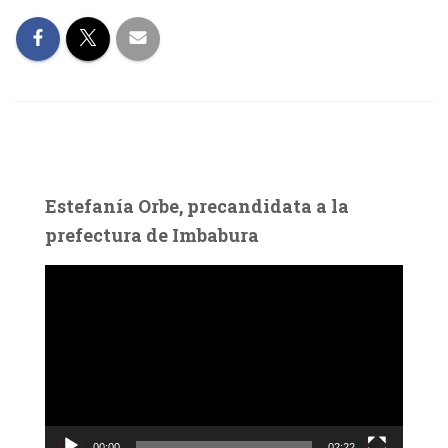
Estefanía Orbe, precandidata a la
prefectura de Imbabura
R
e
p
r
o
d
u
c
00:00
02:22