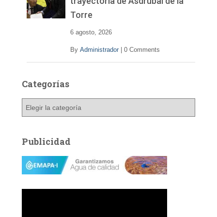
trayectoria de Asdrúbal de la
Torre
6 agosto, 2026
By
Administrador
|
0 Comments
Categorías
C
a
t
e
Publicidad
g
o
r
í
a
s