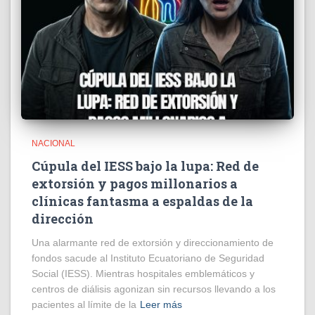
NACIONAL
Cúpula del IESS bajo la lupa: Red de
extorsión y pagos millonarios a
clínicas fantasma a espaldas de la
dirección
​Una alarmante red de extorsión y direccionamiento de
fondos sacude al Instituto Ecuatoriano de Seguridad
Social (IESS). Mientras hospitales emblemáticos y
centros de diálisis agonizan sin recursos llevando a los
pacientes al límite de la
Leer más