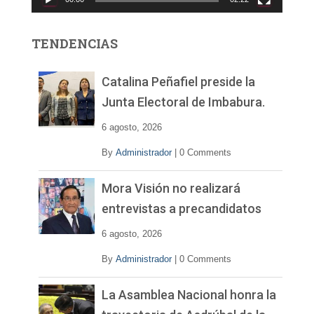
t
o
r
TENDENCIAS
d
e
v
Catalina Peñafiel preside la
í
Junta Electoral de Imbabura.
d
e
6 agosto, 2026
o
By
Administrador
|
0 Comments
Mora Visión no realizará
entrevistas a precandidatos
6 agosto, 2026
By
Administrador
|
0 Comments
La Asamblea Nacional honra la