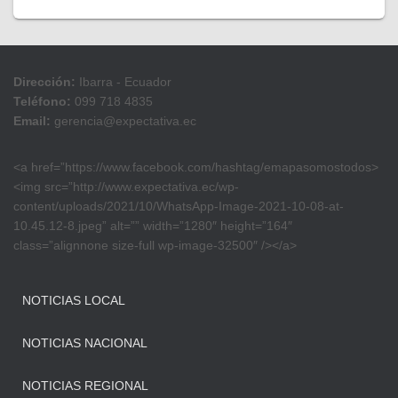
Dirección:
Ibarra - Ecuador
Teléfono:
099 718 4835
Email:
gerencia@expectativa.ec
<a href=”https://www.facebook.com/hashtag/emapasomostodos>
<img src=”http://www.expectativa.ec/wp-
content/uploads/2021/10/WhatsApp-Image-2021-10-08-at-
10.45.12-8.jpeg” alt=”” width=”1280″ height=”164″
class=”alignnone size-full wp-image-32500″ /></a>
NOTICIAS LOCAL
NOTICIAS NACIONAL
NOTICIAS REGIONAL