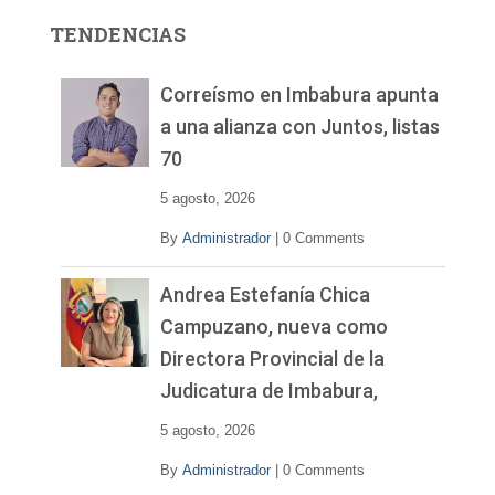
r
TENDENCIAS
d
e
v
Correísmo en Imbabura apunta
í
a una alianza con Juntos, listas
d
70
e
o
5 agosto, 2026
By
Administrador
|
0 Comments
Andrea Estefanía Chica
Campuzano, nueva como
Directora Provincial de la
Judicatura de Imbabura,
5 agosto, 2026
By
Administrador
|
0 Comments