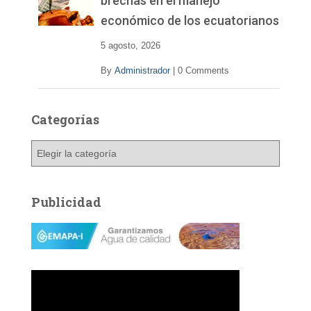
brechas en el manejo
económico de los ecuatorianos
5 agosto, 2026
By
Administrador
|
0 Comments
Categorías
C
a
t
e
Publicidad
g
o
r
í
a
s