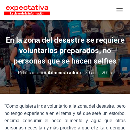
CAMB
En la zona del desastre se requiere
voluntarios preparados, no
personas que se hacen selfies
Publicado por
Administrador
el
20 abril, 2016
“Como quisiera ir de voluntario a la zona del desastre, pero
no tengo experiencia en el tema y sé que seré un estorbo,
encima consumir el poco alimento y agua que otras
personas necesitan y más proclive a que el zika o dengue