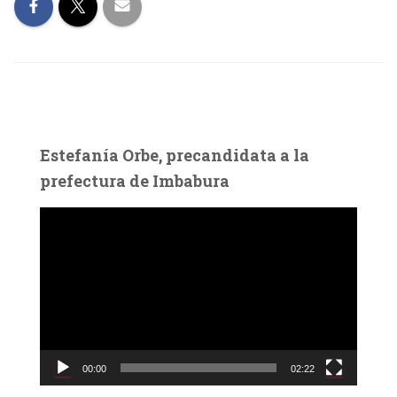
Estefanía Orbe, precandidata a la
prefectura de Imbabura
R
e
p
r
o
d
u
c
00:00
02:22
t
o