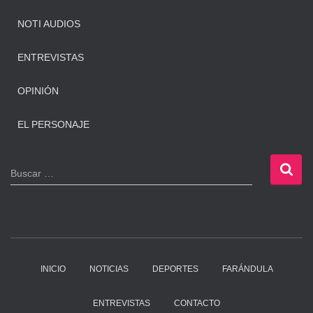
NOTI AUDIOS
ENTREVISTAS
OPINIÓN
EL PERSONAJE
B
Buscar …
u
s
c
a
r
:
INICIO
NOTICIAS
DEPORTES
FARÁNDULA
ENTREVISTAS
CONTACTO