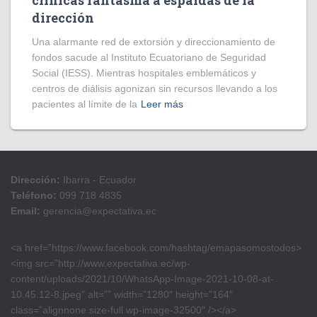
clínicas fantasma a espaldas de la
dirección
​Una alarmante red de extorsión y direccionamiento de
fondos sacude al Instituto Ecuatoriano de Seguridad
Social (IESS). Mientras hospitales emblemáticos y
centros de diálisis agonizan sin recursos llevando a los
pacientes al límite de la
Leer más
Dirección:
Ibarra - Ecuador
Teléfono:
099 718 4835
Email:
gerencia@expectativa.ec
<a href=”https://www.facebook.com/hashtag/emapasomostodos>
<img src=”http://www.expectativa.ec/wp-
content/uploads/2021/10/WhatsApp-Image-2021-10-08-at-
10.45.12-8.jpeg” alt=”” width=”1280″ height=”164″
class=”alignnone size-full wp-image-32500″ /></a>