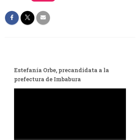
Estefanía Orbe, precandidata a la
prefectura de Imbabura
R
e
p
r
o
d
u
c