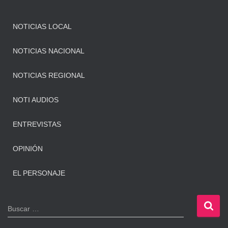
NOTICIAS LOCAL
NOTICIAS NACIONAL
NOTICIAS REGIONAL
NOTI AUDIOS
ENTREVISTAS
OPINIÓN
EL PERSONAJE
B
Buscar …
u
s