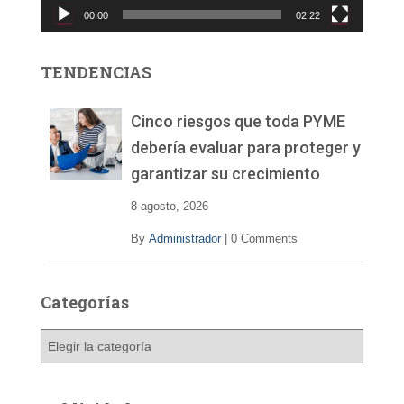
00:00
02:22
t
o
r
TENDENCIAS
d
e
v
Cinco riesgos que toda PYME
í
debería evaluar para proteger y
d
garantizar su crecimiento
e
o
8 agosto, 2026
By
Administrador
|
0 Comments
Categorías
C
a
t
e