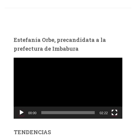
Estefanía Orbe, precandidata a la
prefectura de Imbabura
R
e
p
r
o
d
u
c
00:00
02:22
t
o
r
TENDENCIAS
d