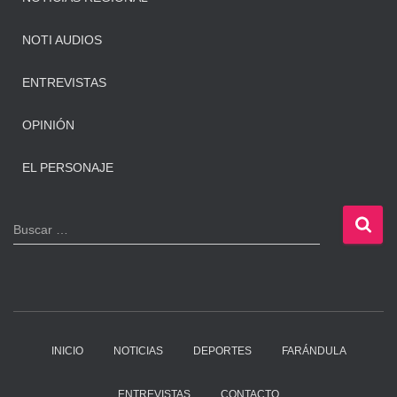
NOTI AUDIOS
ENTREVISTAS
OPINIÓN
EL PERSONAJE
B
Buscar …
u
s
c
a
r
:
INICIO
NOTICIAS
DEPORTES
FARÁNDULA
ENTREVISTAS
CONTACTO