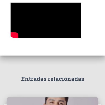
a
s
Entradas relacionadas