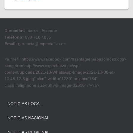
Dirección:
Ibarra - Ecuador
Teléfono:
099 718 4835
Email:
gerencia@expectativa.ec
<a href=”https://www.facebook.com/hashtag/emapasomostodos>
<img src=”http://www.expectativa.ec/wp-
content/uploads/2021/10/WhatsApp-Image-2021-10-08-at-
10.45.12-8.jpeg” alt=”” width=”1280″ height=”164″
class=”alignnone size-full wp-image-32500″ /></a>
NOTICIAS LOCAL
NOTICIAS NACIONAL
NOTICIAS REGIONAL