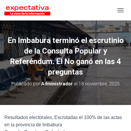
CAMB
En Imbabura terminó el escrutinio
de la Consulta Popular y
Referéndum. El No ganó en las 4
preguntas
Publicado por
Administrador
el
18 noviembre, 2025
Resultados electorales, Escrutadas el 100% de las actas
en la provincia de Imbabura