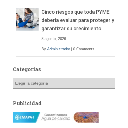
e
v
Cinco riesgos que toda PYME
í
debería evaluar para proteger y
d
garantizar su crecimiento
e
o
8 agosto, 2026
By
Administrador
|
0 Comments
Categorías
C
a
t
e
Publicidad
g
o
r
í