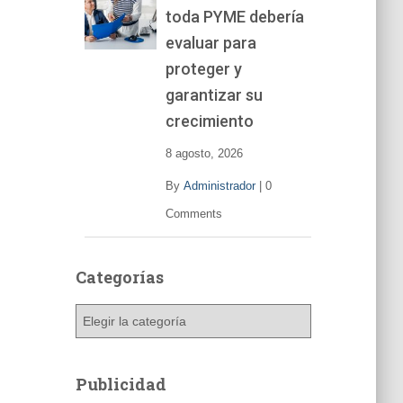
toda PYME debería
e
v
evaluar para
í
proteger y
d
garantizar su
e
o
crecimiento
8 agosto, 2026
By
Administrador
|
0
Comments
Categorías
C
a
t
e
Publicidad
g