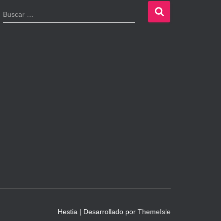
B
Buscar …
u
s
c
a
r
:
Hestia | Desarrollado por
ThemeIsle