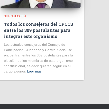
SIN CATEGORÍA
Todos los consejeros del CPCCS
entre los 309 postulantes para
integrar este organismo.
Los actuales consejeros del Consejo de
Participación Ciudadana y Control Social, se
encuentran entre los 309 postulantes para la
elección de los miembros de este organismo
constitucional, es decir quieren seguir en el
cargo algunos
Leer más