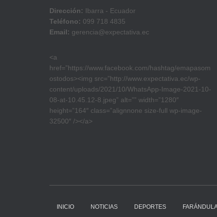
Dirección:
Ibarra - Ecuador
Teléfono:
099 718 4835
Email:
gerencia@expectativa.ec
<a
href=”https://www.facebook.com/hashtag/emapasom
ostodos><img src=”http://www.expectativa.ec/wp-
content/uploads/2021/10/WhatsApp-Image-2021-10-
08-at-10.45.12-8.jpeg” alt=”” width=”1280″
height=”164″ class=”alignnone size-full wp-image-
32500″ /></a>
INICIO
NOTICIAS
DEPORTES
FARÁNDUL