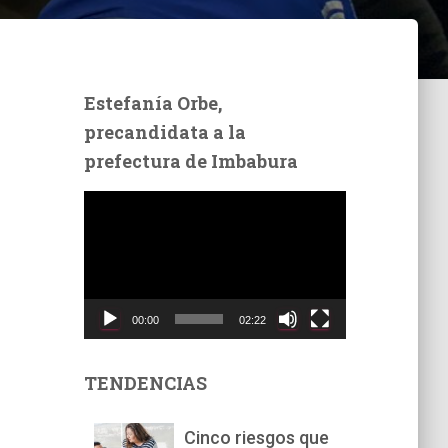
Estefanía Orbe,
precandidata a la
prefectura de Imbabura
R
e
p
r
o
d
00:00
02:22
u
c
t
TENDENCIAS
o
r
Cinco riesgos que
d