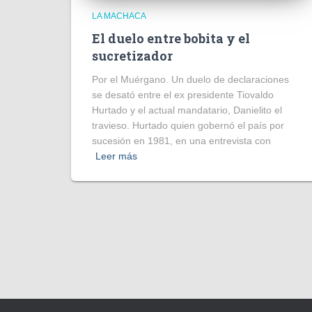
LA MACHACA
El duelo entre bobita y el
sucretizador
Por el Muérgano. Un duelo de declaraciones
se desató entre el ex presidente Tiovaldo
Hurtado y el actual mandatario, Danielito el
travieso. Hurtado quien gobernó el país por
sucesión en 1981, en una entrevista con
Leer más