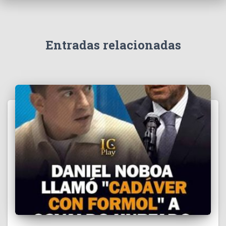
v
í
d
e
Entradas relacionadas
o