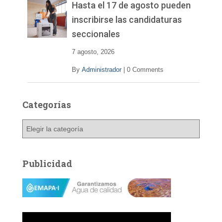
Hasta el 17 de agosto pueden
inscribirse las candidaturas
seccionales
7 agosto, 2026
By
Administrador
|
0 Comments
Categorías
C
a
t
e
Publicidad
g
o
r
í
a