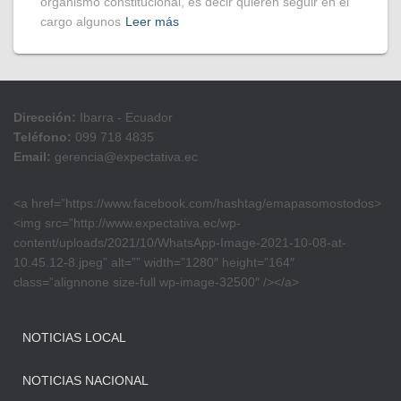
organismo constitucional, es decir quieren seguir en el
cargo algunos
Leer más
Dirección:
Ibarra - Ecuador
Teléfono:
099 718 4835
Email:
gerencia@expectativa.ec
<a href=”https://www.facebook.com/hashtag/emapasomostodos>
<img src=”http://www.expectativa.ec/wp-
content/uploads/2021/10/WhatsApp-Image-2021-10-08-at-
10.45.12-8.jpeg” alt=”” width=”1280″ height=”164″
class=”alignnone size-full wp-image-32500″ /></a>
NOTICIAS LOCAL
NOTICIAS NACIONAL