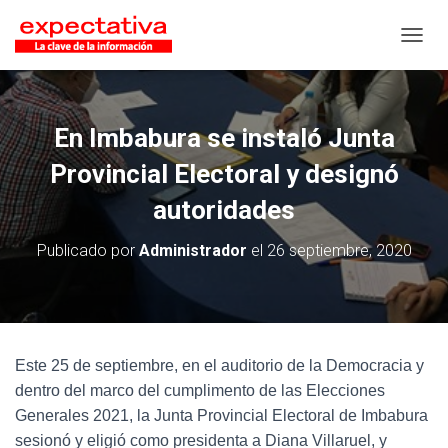
CAMB
En Imbabura se instaló Junta
Provincial Electoral y designó
autoridades
Publicado por
Administrador
el
26 septiembre, 2020
Este 25 de septiembre, en el auditorio de la Democracia y
dentro del marco del cumplimento de las Elecciones
Generales 2021, la Junta Provincial Electoral de Imbabura
sesionó y eligió como presidenta a Diana Villaruel, y