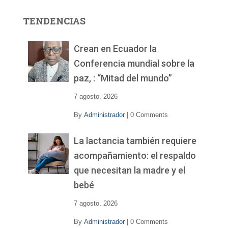
o
r
TENDENCIAS
d
e
v
Crean en Ecuador la
í
Conferencia mundial sobre la
d
paz, : “Mitad del mundo”
e
o
7 agosto, 2026
By
Administrador
|
0 Comments
La lactancia también requiere
acompañamiento: el respaldo
que necesitan la madre y el
bebé
7 agosto, 2026
By
Administrador
|
0 Comments