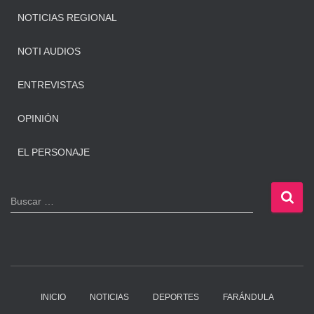
NOTICIAS REGIONAL
NOTI AUDIOS
ENTREVISTAS
OPINIÓN
EL PERSONAJE
B
Buscar …
u
s
c
a
r
:
INICIO
NOTICIAS
DEPORTES
FARÁNDULA