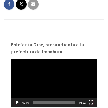
Estefanía Orbe, precandidata a la
prefectura de Imbabura
R
e
p
r
o
d
u
c
00:00
02:22
t