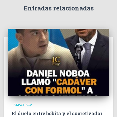
d
e
Entradas relacionadas
o
LA MACHACA
El duelo entre bobita y el sucretizador