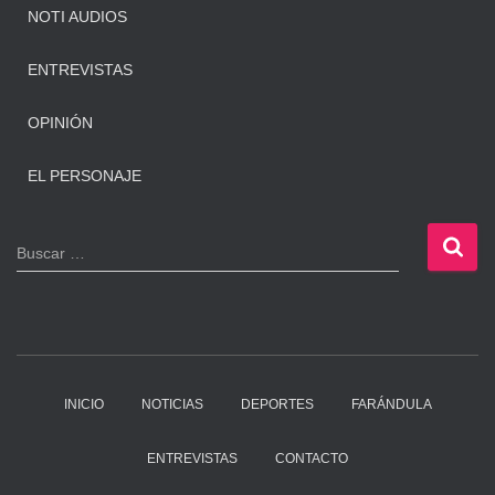
NOTI AUDIOS
ENTREVISTAS
OPINIÓN
EL PERSONAJE
B
Buscar …
u
s
c
a
r
:
INICIO
NOTICIAS
DEPORTES
FARÁNDULA
ENTREVISTAS
CONTACTO