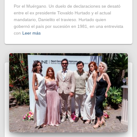
Por el Muérgano. Un duelo de declaraciones se desató
entre el ex presidente Tiovaldo Hurtado y el actual
mandatario, Danielito el travieso. Hurtado quien
gobernó el país por sucesión en 1981, en una entrevista
con
Leer más