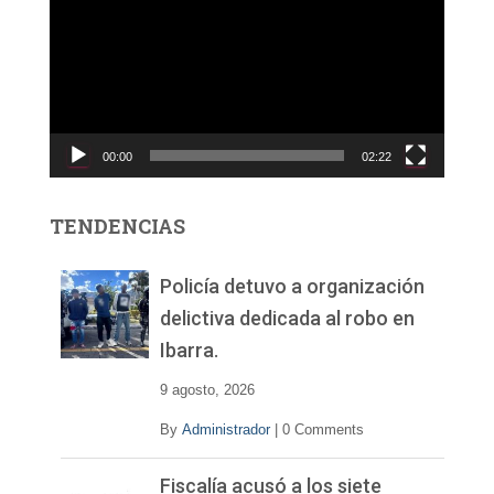
p
r
o
d
u
c
00:00
02:22
t
o
r
TENDENCIAS
d
e
v
Policía detuvo a organización
í
delictiva dedicada al robo en
d
Ibarra.
e
o
9 agosto, 2026
By
Administrador
|
0 Comments
Fiscalía acusó a los siete