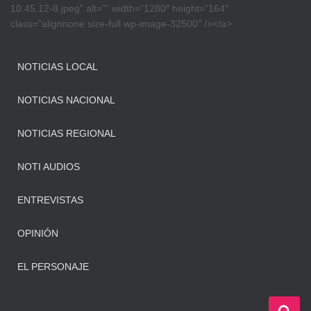
10.45.12-8.jpeg” alt=”” width=”1280″ height=”164″
class=”alignnone size-full wp-image-32500″ /></a>
NOTICIAS LOCAL
NOTICIAS NACIONAL
NOTICIAS REGIONAL
NOTI AUDIOS
ENTREVISTAS
OPINIÓN
EL PERSONAJE
B