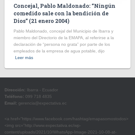
Concejal, Pablo Maldonado: “Ningún
comedido sale con la bendición de
Dios” (21 enero 2004)
Pablo Maldonado, concejal del Municipio de Ibarra y
miembro del Directorio de la EMAPA, al referirse a la
declaración de “persona no grata” por parte de los
empleados de la empresa de agua potable, dijo
Leer más
Dirección:
Ibarra - Ecuador
Teléfono:
099 718 4835
Email:
gerencia@expectativa.ec
<a href=”https://www.facebook.com/hashtag/emapasomostodos>
<img src=”http://www.expectativa.ec/wp-
content/uploads/2021/10/WhatsApp-Image-2021-10-08-at-