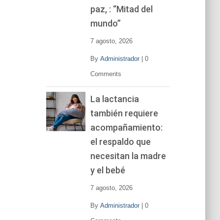
í
paz, : “Mitad del
d
mundo”
e
o
7 agosto, 2026
By
Administrador
|
0
Comments
La lactancia
también requiere
acompañamiento:
el respaldo que
necesitan la madre
y el bebé
7 agosto, 2026
By
Administrador
|
0