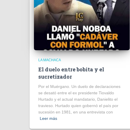
LA MACHACA
El duelo entre bobita y el
sucretizador
Por el Muérgano. Un duelo de declaraciones
se desató entre el ex presidente Tiovaldo
Hurtado y el actual mandatario, Danielito el
travieso. Hurtado quien gobernó el país por
sucesión en 1981, en una entrevista con
Leer más