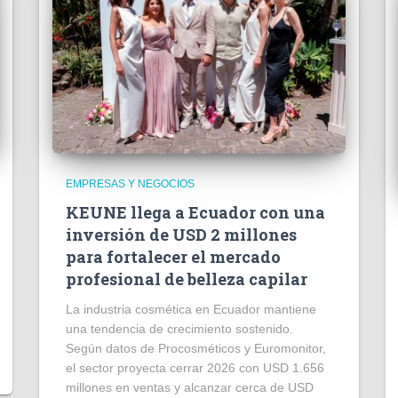
EMPRESAS Y NEGOCIOS
KEUNE llega a Ecuador con una
inversión de USD 2 millones
para fortalecer el mercado
profesional de belleza capilar
La industria cosmética en Ecuador mantiene
una tendencia de crecimiento sostenido.
Según datos de Procosméticos y Euromonitor,
el sector proyecta cerrar 2026 con USD 1.656
millones en ventas y alcanzar cerca de USD