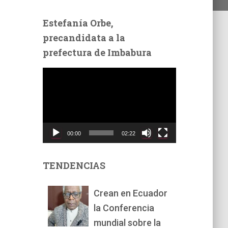
Estefanía Orbe,
precandidata a la
prefectura de Imbabura
R
e
p
r
o
d
00:00
02:22
u
c
t
TENDENCIAS
o
r
Crean en Ecuador
d
la Conferencia
e
v
mundial sobre la