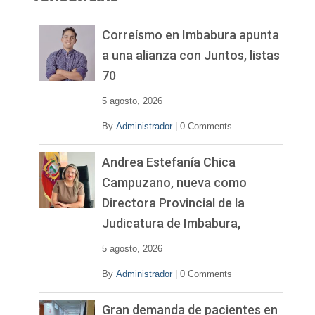
d
e
v
Correísmo en Imbabura apunta
í
a una alianza con Juntos, listas
d
70
e
o
5 agosto, 2026
By
Administrador
|
0 Comments
Andrea Estefanía Chica
Campuzano, nueva como
Directora Provincial de la
Judicatura de Imbabura,
5 agosto, 2026
By
Administrador
|
0 Comments
Gran demanda de pacientes en