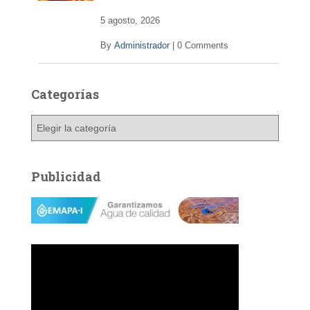
5 agosto, 2026
By
Administrador
|
0 Comments
Categorías
C
a
t
e
Publicidad
g
o
r
í
a
s