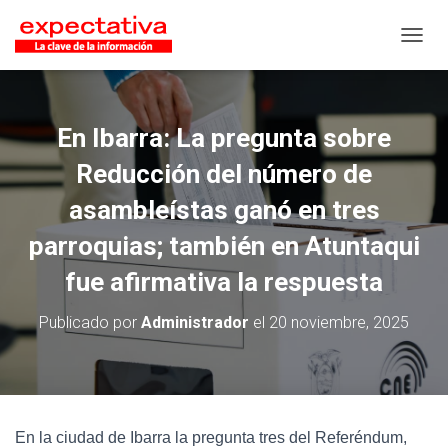
CAMB
En Ibarra: La pregunta sobre
Reducción del número de
asambleístas ganó en tres
parroquias; también en Atuntaqui
fue afirmativa la respuesta
Publicado por
Administrador
el
20 noviembre, 2025
En la ciudad de Ibarra la pregunta tres del Referéndum,