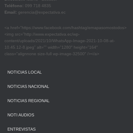
Teléfono:
099 718 4835
Email:
gerencia@expectativa.ec
<a href=”https://www.facebook.com/hashtag/emapasomostodos>
<img src=”http://www.expectativa.ec/wp-
content/uploads/2021/10/WhatsApp-Image-2021-10-08-at-
10.45.12-8.jpeg” alt=”” width=”1280″ height=”164″
class=”alignnone size-full wp-image-32500″ /></a>
NOTICIAS LOCAL
NOTICIAS NACIONAL
NOTICIAS REGIONAL
NOTI AUDIOS
ENTREVISTAS