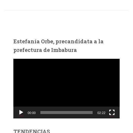
Estefanía Orbe, precandidata a la
prefectura de Imbabura
R
e
p
r
o
d
u
c
00:00
02:22
t
o
r
TENDENCIAS