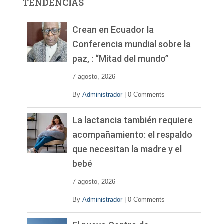
TENDENCIAS
d
e
v
Crean en Ecuador la
í
Conferencia mundial sobre la
d
paz, : “Mitad del mundo”
e
o
7 agosto, 2026
By
Administrador
|
0 Comments
La lactancia también requiere
acompañamiento: el respaldo
que necesitan la madre y el
bebé
7 agosto, 2026
By
Administrador
|
0 Comments