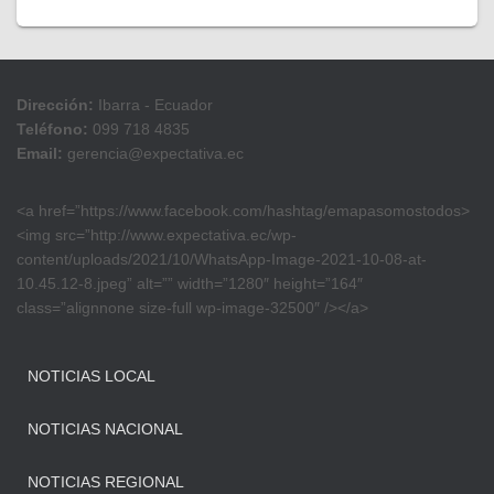
Dirección:
Ibarra - Ecuador
Teléfono:
099 718 4835
Email:
gerencia@expectativa.ec
<a href=”https://www.facebook.com/hashtag/emapasomostodos>
<img src=”http://www.expectativa.ec/wp-
content/uploads/2021/10/WhatsApp-Image-2021-10-08-at-
10.45.12-8.jpeg” alt=”” width=”1280″ height=”164″
class=”alignnone size-full wp-image-32500″ /></a>
NOTICIAS LOCAL
NOTICIAS NACIONAL
NOTICIAS REGIONAL