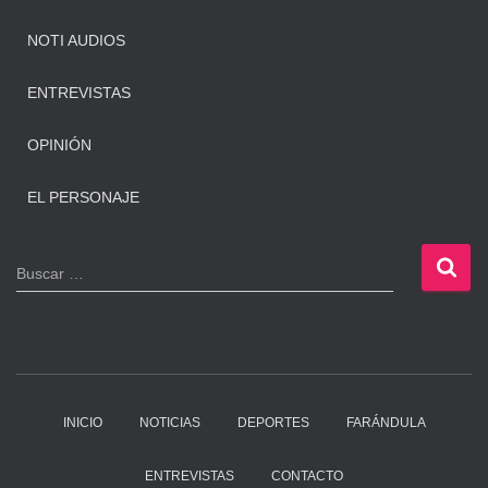
NOTI AUDIOS
ENTREVISTAS
OPINIÓN
EL PERSONAJE
B
Buscar …
u
s
c
a
r
:
INICIO
NOTICIAS
DEPORTES
FARÁNDULA
ENTREVISTAS
CONTACTO