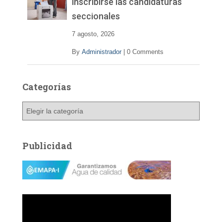
inscribirse las candidaturas
seccionales
7 agosto, 2026
By
Administrador
|
0 Comments
Categorías
C
a
t
e
Publicidad
g
o
r
í
a
s