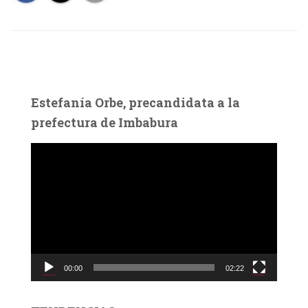
Estefanía Orbe, precandidata a la
prefectura de Imbabura
R
e
p
r
o
d
u
c
00:00
02:22
t
o
r