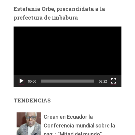
Estefanía Orbe, precandidata a la
prefectura de Imbabura
R
e
p
r
o
d
u
c
00:00
02:22
t
o
r
TENDENCIAS
d
e
v
Crean en Ecuador la
í
Conferencia mundial sobre la
d
paz, : “Mitad del mundo”