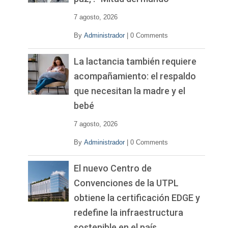
e
o
7 agosto, 2026
By
Administrador
|
0 Comments
La lactancia también requiere
acompañamiento: el respaldo
que necesitan la madre y el
bebé
7 agosto, 2026
By
Administrador
|
0 Comments
El nuevo Centro de
Convenciones de la UTPL
obtiene la certificación EDGE y
redefine la infraestructura
sostenible en el país