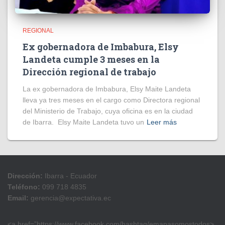
REGIONAL
Ex gobernadora de Imbabura, Elsy
Landeta cumple 3 meses en la
Dirección regional de trabajo
La ex gobernadora de Imbabura, Elsy Maite Landeta
lleva ya tres meses en el cargo como Directora regional
del Ministerio de Trabajo, cuya oficina es en la ciudad
de Ibarra. Elsy Maite Landeta tuvo un
Leer más
Dirección:
Ibarra - Ecuador
Teléfono:
099 718 4835
Email:
gerencia@expectativa.ec
<a href=”https://www.facebook.com/hashtag/emapasomostodos>