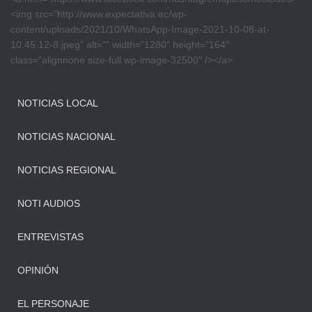
<img src=”http://www.expectativa.ec/wp-
content/uploads/2021/10/WhatsApp-Image-2021-10-08-at-
10.45.12-8.jpeg” alt=”” width=”1280″ height=”164″
class=”alignnone size-full wp-image-32500″ /></a>
NOTICIAS LOCAL
NOTICIAS NACIONAL
NOTICIAS REGIONAL
NOTI AUDIOS
ENTREVISTAS
OPINIÓN
EL PERSONAJE