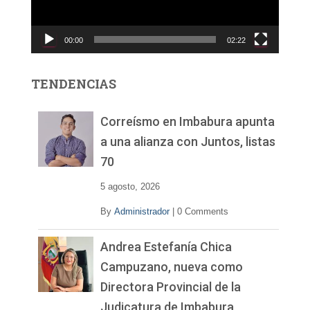
u
c
00:00
02:22
t
o
r
TENDENCIAS
d
e
v
Correísmo en Imbabura apunta
í
a una alianza con Juntos, listas
d
70
e
o
5 agosto, 2026
By
Administrador
|
0 Comments
Andrea Estefanía Chica
Campuzano, nueva como
Directora Provincial de la
Judicatura de Imbabura,