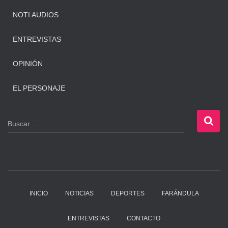
NOTI AUDIOS
ENTREVISTAS
OPINIÓN
EL PERSONAJE
B
Buscar …
u
s
c
a
r
:
INICIO
NOTICIAS
DEPORTES
FARÁNDULA
ENTREVISTAS
CONTACTO