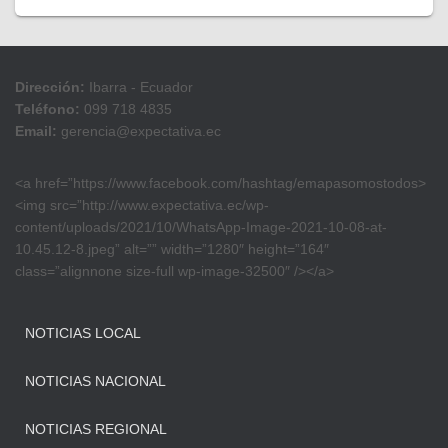
Dirección:
Ibarra - Ecuador
Teléfono:
099 718 4835
Email:
gerencia@expectativa.ec
<a href=”https://www.facebook.com/hashtag/emapasomostodos>
<img src=”http://www.expectativa.ec/wp-
content/uploads/2021/10/WhatsApp-Image-2021-10-08-at-
10.45.12-8.jpeg” alt=”” width=”1280″ height=”164″
class=”alignnone size-full wp-image-32500″ /></a>
NOTICIAS LOCAL
NOTICIAS NACIONAL
NOTICIAS REGIONAL