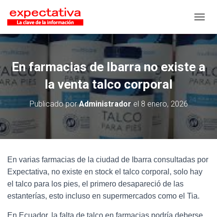
CAMB
En farmacias de Ibarra no existe a
la venta talco corporal
Publicado por
Administrador
el
8 enero, 2026
En varias farmacias de la ciudad de Ibarra consultadas por
Expectativa, no existe en stock el talco corporal, solo hay
el talco para los pies, el primero desapareció de las
estanterías, esto incluso en supermercados como el Tia.
En Ecuador, la falta de talco en farmacias podría deberse