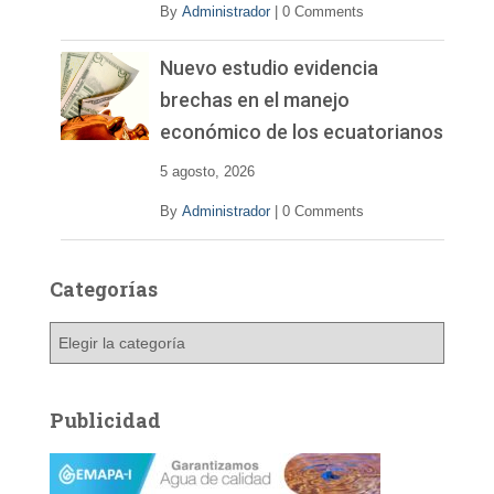
By
Administrador
|
0 Comments
Nuevo estudio evidencia
brechas en el manejo
económico de los ecuatorianos
5 agosto, 2026
By
Administrador
|
0 Comments
Categorías
C
a
t
e
Publicidad
g
o
r