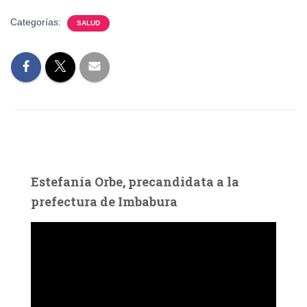
Categorías:
SALUD
Estefanía Orbe, precandidata a la
prefectura de Imbabura
R
e
p
r
o
d