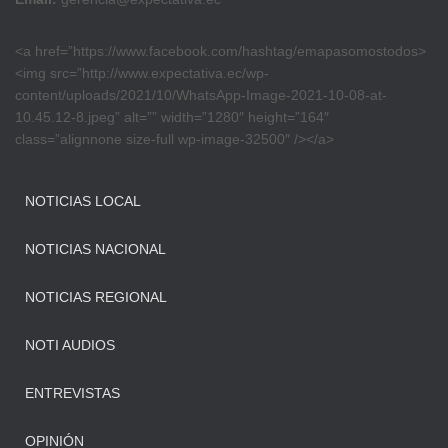
<a href=”https://www.facebook.com/hashtag/emapasomostodos>
<img src=”http://www.expectativa.ec/wp-
content/uploads/2021/10/WhatsApp-Image-2021-10-08-at-
10.45.12-8.jpeg” alt=”” width=”1280″ height=”164″
class=”alignnone size-full wp-image-32500″ /></a>
NOTICIAS LOCAL
NOTICIAS NACIONAL
NOTICIAS REGIONAL
NOTI AUDIOS
ENTREVISTAS
OPINIÓN