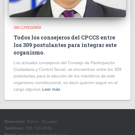
SIN CATEGORÍA
Todos los consejeros del CPCCS entre
los 309 postulantes para integrar este
organismo.
Los actuales consejeros del Consejo de Participación
Ciudadana y Control Social, se encuentran entre los 309
postulantes para la elección de los miembros de este
organismo constitucional, es decir quieren seguir en el
cargo algunos
Leer más
Dirección:
Ibarra - Ecuador
Teléfono:
099 718 4835
Email:
gerencia@expectativa.ec