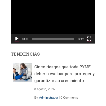
e
p
r
o
d
u
c
00:00
02:22
t
o
r
TENDENCIAS
d
e
v
Cinco riesgos que toda PYME
í
debería evaluar para proteger y
d
garantizar su crecimiento
e
o
8 agosto, 2026
By
Administrador
|
0 Comments