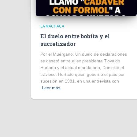
LA MACHACA
El duelo entre bobita y el
sucretizador
Por el Muérgano. Un duelo de declaraciones
se desató entre el ex presidente Tiovaldo
Hurtado y el actual mandatario, Danielito el
travieso. Hurtado quien gobernó el país por
sucesión en 1981, en una entrevista con
Leer más