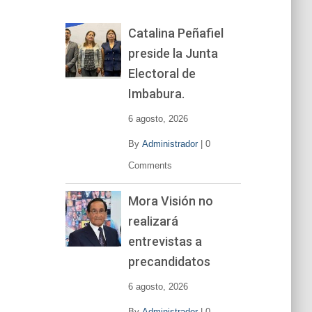
o
r
Catalina Peñafiel
d
preside la Junta
e
v
Electoral de
í
Imbabura.
d
e
6 agosto, 2026
o
By
Administrador
|
0
Comments
Mora Visión no
realizará
entrevistas a
precandidatos
6 agosto, 2026
By
Administrador
|
0