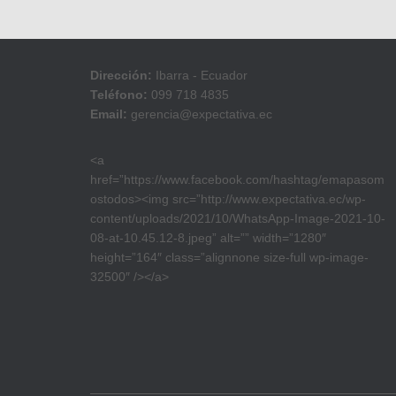
Dirección:
Ibarra - Ecuador
Teléfono:
099 718 4835
Email:
gerencia@expectativa.ec
<a
href=”https://www.facebook.com/hashtag/emapasom
ostodos><img src=”http://www.expectativa.ec/wp-
content/uploads/2021/10/WhatsApp-Image-2021-10-
08-at-10.45.12-8.jpeg” alt=”” width=”1280″
height=”164″ class=”alignnone size-full wp-image-
32500″ /></a>