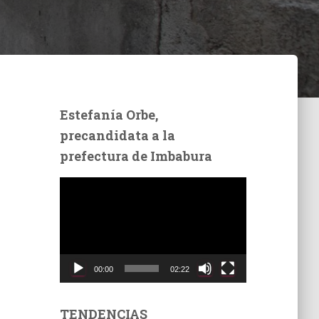
Estefanía Orbe,
precandidata a la
prefectura de Imbabura
R
e
p
r
o
d
00:00
02:22
u
c
t
TENDENCIAS