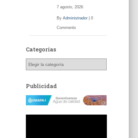
7 agosto, 2026
By
Administrador
|
0
Comments
Categorías
C
a
t
e
Publicidad
g
o
r
í
a
s