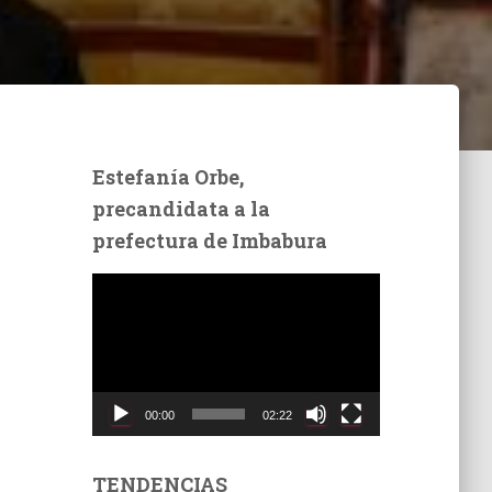
Estefanía Orbe,
precandidata a la
prefectura de Imbabura
R
e
p
r
o
d
00:00
02:22
u
c
t
TENDENCIAS