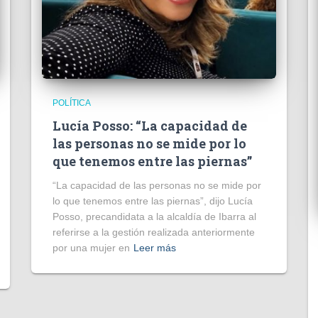
POLÍTICA
Lucía Posso: “La capacidad de
las personas no se mide por lo
que tenemos entre las piernas”
“La capacidad de las personas no se mide por
lo que tenemos entre las piernas”, dijo Lucía
Posso, precandidata a la alcaldía de Ibarra al
referirse a la gestión realizada anteriormente
por una mujer en
Leer más