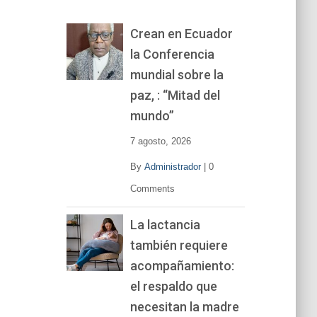
o
r
Crean en Ecuador
d
la Conferencia
e
v
mundial sobre la
í
paz, : “Mitad del
d
mundo”
e
o
7 agosto, 2026
By
Administrador
|
0
Comments
La lactancia
también requiere
acompañamiento:
el respaldo que
necesitan la madre