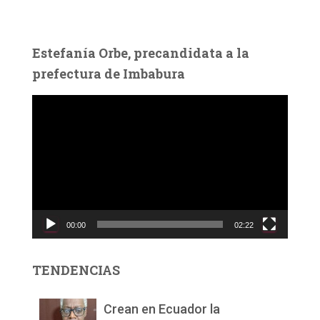
Estefanía Orbe, precandidata a la
prefectura de Imbabura
R
e
p
r
o
d
u
c
00:00
02:22
t
o
r
TENDENCIAS
d
e
v
Crean en Ecuador la