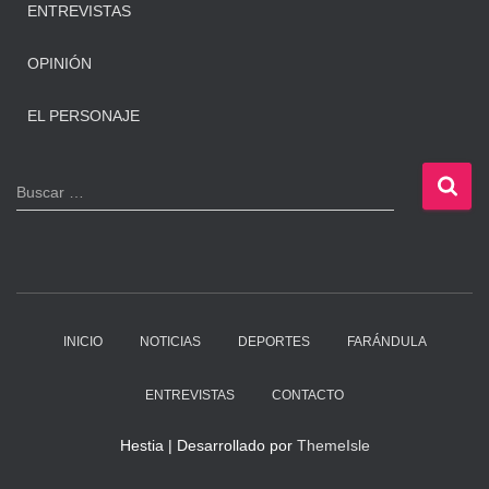
ENTREVISTAS
OPINIÓN
EL PERSONAJE
B
Buscar …
u
s
c
a
r
:
INICIO
NOTICIAS
DEPORTES
FARÁNDULA
ENTREVISTAS
CONTACTO
Hestia | Desarrollado por
ThemeIsle