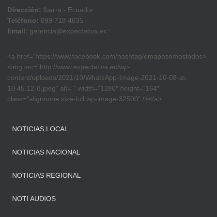
Dirección:
Ibarra - Ecuador
Teléfono:
099 718 4835
Email:
gerencia@expectativa.ec
<a href=”https://www.facebook.com/hashtag/emapasomostodos>
<img src=”http://www.expectativa.ec/wp-
content/uploads/2021/10/WhatsApp-Image-2021-10-08-at-
10.45.12-8.jpeg” alt=”” width=”1280″ height=”164″
class=”alignnone size-full wp-image-32500″ /></a>
NOTICIAS LOCAL
NOTICIAS NACIONAL
NOTICIAS REGIONAL
NOTI AUDIOS