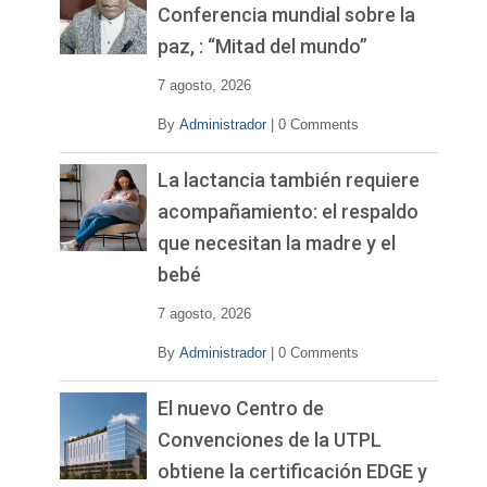
í
Conferencia mundial sobre la
d
paz, : “Mitad del mundo”
e
o
7 agosto, 2026
By
Administrador
|
0 Comments
La lactancia también requiere
acompañamiento: el respaldo
que necesitan la madre y el
bebé
7 agosto, 2026
By
Administrador
|
0 Comments
El nuevo Centro de
Convenciones de la UTPL
obtiene la certificación EDGE y